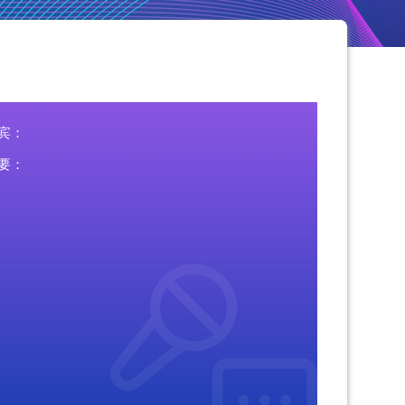
宾：
要：