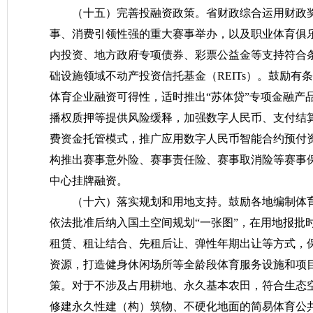
（十五）完善投融资政策。
省财政综合运用财政
事、消费引领性强的重大赛事举办，以及职业体育俱
内投资、地方政府专项债券、彩票公益金等支持符合
础设施领域不动产投资信托基金（REITs）。鼓励
体育企业融资可得性，适时推出“苏体贷”专项金融产
播权质押等提供风险缓释，加强数字人民币、支付结
费资金托管模式，推广应用数字人民币智能合约预付
构推出赛事意外险、赛事责任险、赛事取消险等赛事
中心挂牌融资。
（十六）落实规划和用地支持。
鼓励各地编制体
依法批准后纳入国土空间规划“一张图”，在用地报批
租赁、租让结合、先租后让、弹性年期出让等方式，
资源，打造健身休闲场所等全龄段体育服务设施和项
策。对于不涉及占用耕地、永久基本农田，符合生态
修建永久性建（构）筑物、不硬化地面的简易体育公