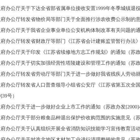
府办公厅关于下达全省部省属单位接收安置1999年冬季城镇退役士
府办公厅转发省物价局等部门关于全面推行涉农收费公示制的意见的
府办公厅关于我省企业事业单位公安机构体制改革有关问题的通知（苏
府办公厅转发省财政厅等部门《江苏省会计建账监管暂行办法》的通
府办公厅关于印发《江苏省续修地方志工作规划》的通知（苏政办发[
府办公厅关于切实加强经营性塔陵建设和管理工作的通知（苏政办发[
府办公厅转发省劳动厅等部门关于进一步做好我省残疾人劳动就业工
政府办公厅转发省人口普查领导小组省公安厅《江苏省第五次全
00]39号）
府办公厅关于进一步做好企业上市工作的通知（苏政办发[2000]
府办公厅关于部分粮食品种退出保护价收购范围的实施意见（苏政办发
府办公厅关于认真组织开展全省消防知识技能学习宣传教育活动的通
府办公厅关于对淮北地区木材加工业进行清理整顿的意见（苏政办发[