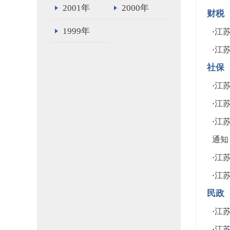
2001年
2000年
财税
1999年
·
江
·
江
社保
·
江
·
江
·
江
通知
·
江
·
江
民政
·
江
·
江