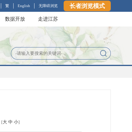
长者浏览模式
繁
English
无障碍浏览
数据开放
走进江苏
定
[
大
中
小
]