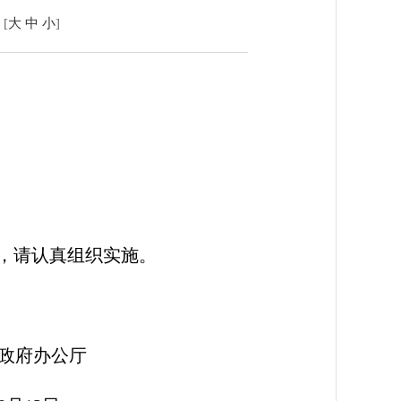
[
大
中
小
]
们，请认真组织实施。
公厅