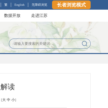
长者浏览模式
繁
English
无障碍浏览
数据开放
走进江苏
程解读
[
大
中
小
]