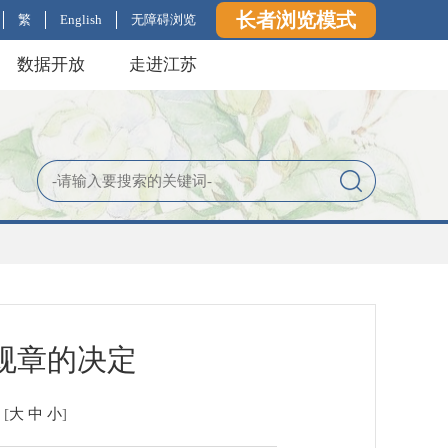
长者浏览模式
繁
English
无障碍浏览
数据开放
走进江苏
规章的决定
[
大
中
小
]