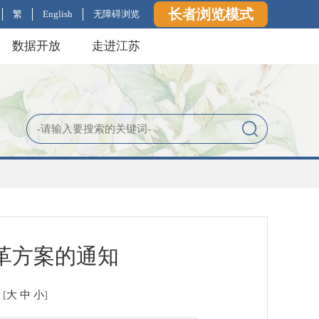
长者浏览模式
繁
English
无障碍浏览
数据开放
走进江苏
革方案的通知
[
大
中
小
]