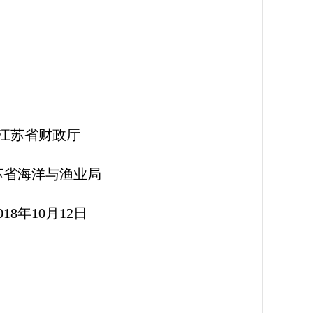
政厅
业局
12日