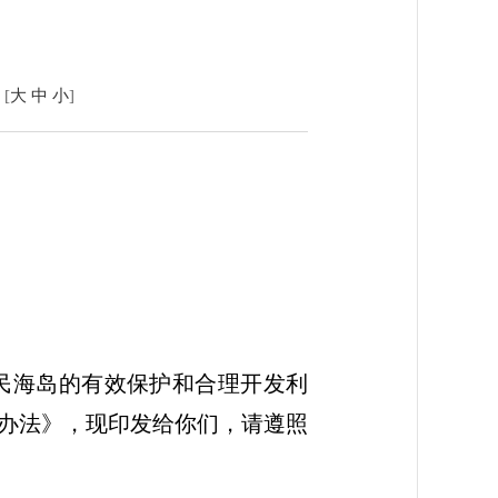
[
大
中
小
]
民海岛的有效保护和合理开发利
办法》，现印发给你们，请遵照