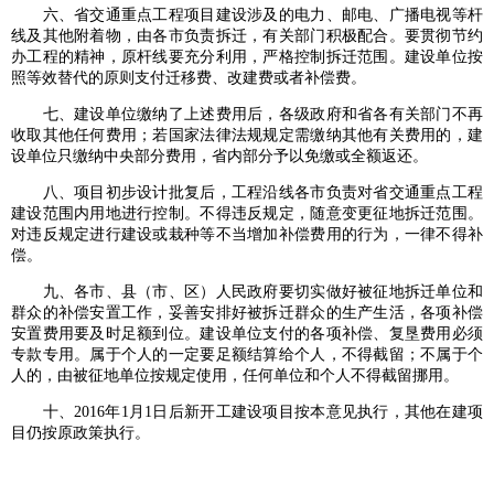
六、省交通重点工程项目建设涉及的电力、邮电、广播电视等杆
线及其他附着物，由各市负责拆迁，有关部门积极配合。要贯彻节约
办工程的精神，原杆线要充分利用，严格控制拆迁范围。建设单位按
照等效替代的原则支付迁移费、改建费或者补偿费。
七、建设单位缴纳了上述费用后，各级政府和省各有关部门不再
收取其他任何费用；若国家法律法规规定需缴纳其他有关费用的，建
设单位只缴纳中央部分费用，省内部分予以免缴或全额返还。
八、项目初步设计批复后，工程沿线各市负责对省交通重点工程
建设范围内用地进行控制。不得违反规定，随意变更征地拆迁范围。
对违反规定进行建设或栽种等不当增加补偿费用的行为，一律不得补
偿。
九、各市、县（市、区）人民政府要切实做好被征地拆迁单位和
群众的补偿安置工作，妥善安排好被拆迁群众的生产生活，各项补偿
安置费用要及时足额到位。建设单位支付的各项补偿、复垦费用必须
专款专用。属于个人的一定要足额结算给个人，不得截留；不属于个
人的，由被征地单位按规定使用，任何单位和个人不得截留挪用。
十、2016年1月1日后新开工建设项目按本意见执行，其他在建项
目仍按原政策执行。