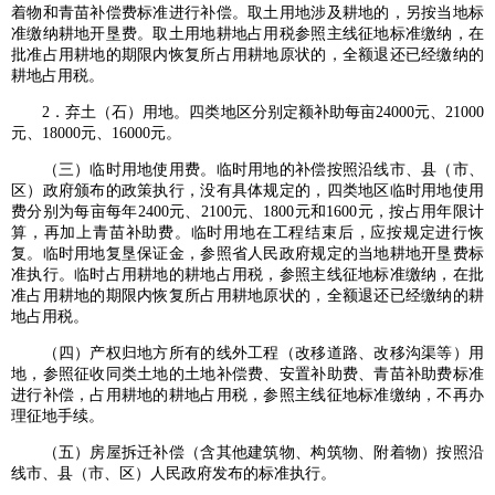
着物和青苗补偿费标准进行补偿。取土用地涉及耕地的，另按当地标
准缴纳耕地开垦费。取土用地耕地占用税参照主线征地标准缴纳，在
批准占用耕地的期限内恢复所占用耕地原状的，全额退还已经缴纳的
耕地占用税。
2．弃土（石）用地。四类地区分别定额补助每亩24000元、21000
元、18000元、16000元。
（三）临时用地使用费。临时用地的补偿按照沿线市、县（市、
区）政府颁布的政策执行，没有具体规定的，四类地区临时用地使用
费分别为每亩每年2400元、2100元、1800元和1600元，按占用年限计
算，再加上青苗补助费。临时用地在工程结束后，应按规定进行恢
复。临时用地复垦保证金，参照省人民政府规定的当地耕地开垦费标
准执行。临时占用耕地的耕地占用税，参照主线征地标准缴纳，在批
准占用耕地的期限内恢复所占用耕地原状的，全额退还已经缴纳的耕
地占用税。
（四）产权归地方所有的线外工程（改移道路、改移沟渠等）用
地，参照征收同类土地的土地补偿费、安置补助费、青苗补助费标准
进行补偿，占用耕地的耕地占用税，参照主线征地标准缴纳，不再办
理征地手续。
（五）房屋拆迁补偿（含其他建筑物、构筑物、附着物）按照沿
线市、县（市、区）人民政府发布的标准执行。