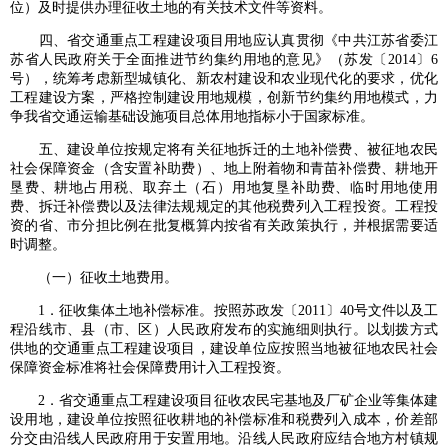
位）及时提供办理征收土地的有关技术文件等资料。
四、省交通重点工程建设项目用地应认真贯彻《中共江苏省委江
苏省人民政府关于全面推进节约集约用地的意见》（苏发〔2014〕6
号），统筹考虑新型城镇化、新农村建设和农业现代化的要求，优化
工程建设方案，严格控制建设用地规模，创新节约集约用地模式，力
争我省交通运输基础设施项目总体用地指标小于国家标准。
五、建设单位按规定将有关征地拆迁的土地补偿费、被征地农民
社会保障资金（含安置补助费）、地上附着物和青苗补偿费、耕地开
垦费、耕地占用税、取弃土（石）用地复垦补助费、临时用地使用
费、拆迁补偿费以及法律法规规定的其他税费列入工程投资。工程投
资的省、市分担比例在批复概算内按省有关政策执行，并根据需要适
时调整。
（一）征收土地费用。
1．征收集体土地补偿标准。按照苏政发〔2011〕40号文件以及工
程沿线市、县（市、区）人民政府发布的实施细则执行。以划拨方式
供地的交通重点工程建设项目，建设单位应按照当地被征地农民社会
保障资金标准将社会保障费用计入工程投资。
2．省交通重点工程建设项目征收农民宅基地及厂矿企业等集体建
设用地，建设单位按照征收耕地的补偿标准和税费列入成本，价差部
分交由沿线人民政府用于安置用地。沿线人民政府应结合地方村镇规