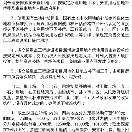
划合理安排落实安置用地，并按规定办理用地手续，安置用地征地补
偿费及税费由地方人民政府承担。
3．使用国有土地补偿标准。国有土地中农用地的补偿参照集体土
地相应标准执行；建设用地根据使用权评估价格或经评估认定的直接
损失予以补偿；未利用地不予补偿。工程沿线市、县（市、区）人民
政府应及时依法办理建设用地使用权收回等手续，按规定为省交通重
点工程建设项目提供用地。
4．省交通重点工程建设项目新增建设用地有偿使用费由建设单位
按规定列入成本，交由沿线人民政府按规定入库。对列入省重大项目
投资计划的高速公路、机场等项目，免缴农业重点开发建设资金。
5．省交通重点工程建设项目用地的耕地占补平衡工作，由项目所
在市负责落实解决，所涉费用列入工程投资。
（二）取土坑、弃土（石）用地复垦补助费。对于取土坑、弃土
（石）用地，在工程结束后，由沿线市、县（市、区）人民政府组织
复垦。复垦补助标准按照沿线市、县（市、区）人民政府发布的政策
执行，没有具体规定的，参照以下标准执行：
1．取土深度在2米以内的，四类地区分别定额补助每亩9100元、
8300元、7500元、6800元；取土深度在2米以上3米以内的，四类地区
分别定额补助每亩13700元、12500元、11300元、10100元；取土深度
在3米以上的，参照征收同类土地的土地补偿费、安置补助费、地上附