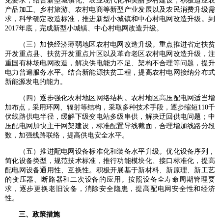
见要求，结合新型城镇化、农业现代化和美丽乡村建设，积极适应农
产品加工、乡村旅游、农村电商等新型产业发展以及农民消费升级需
求，科学确定改造标准，推进新型小城镇和中心村电网改造升级。到
2017年底，完成新型小城镇、中心村电网改造升级。
（三）加快经济薄弱地区农村电网改造升级。重点推进省定扶贫
开发重点县、扶贫开发重点片区以及革命老区农村电网改造升级，注
重国有林场电网改造，解决供电能力不足、架构不合理等问题，提升
电力普遍服务水平。结合新能源扶贫工程，提高农村电网接纳分布式
新能源发电的能力。
（四）逐步强化农村地区网络结构。农村地区高压配电网适当增
加布点，采用环网、辐射等结构，采取多种技术手段，逐步缩短110千
伏线路供电半径，缓解下级变电站多级串供，解决迂回供电问题；中
压配电网加快主干网架建设，标准配置导线截面，合理增加线路分段
数，加强线路联络，提高供电安全水平。
（五）推进配电网设备标准化和装备水平升级。优化设备序列，
简化设备类型，规范技术标准，推行功能模块化、接口标准化，提高
配电网设备通用性、互换性。积极开展基于新材料、新原理、新工艺
的变压器、断路器和二次设备的应用。按照设备全寿命周期管理要
求，逐步更换老旧设备，消除安全隐患，提高配电网安全性和经济
性。
三、政策措施