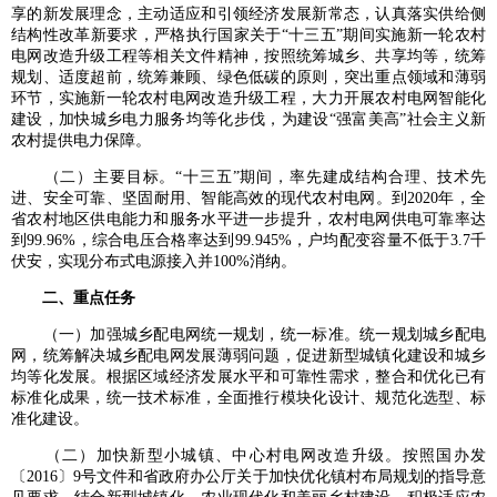
享的新发展理念，主动适应和引领经济发展新常态，认真落实供给侧
结构性改革新要求，严格执行国家关于“十三五”期间实施新一轮农村
电网改造升级工程等相关文件精神，按照统筹城乡、共享均等，统筹
规划、适度超前，统筹兼顾、绿色低碳的原则，突出重点领域和薄弱
环节，实施新一轮农村电网改造升级工程，大力开展农村电网智能化
建设，加快城乡电力服务均等化步伐，为建设“强富美高”社会主义新
农村提供电力保障。
（二）主要目标。“十三五”期间，率先建成结构合理、技术先
进、安全可靠、坚固耐用、智能高效的现代农村电网。到2020年，全
省农村地区供电能力和服务水平进一步提升，农村电网供电可靠率达
到99.96%，综合电压合格率达到99.945%，户均配变容量不低于3.7千
伏安，实现分布式电源接入并100%消纳。
二、重点任务
（一）加强城乡配电网统一规划，统一标准。统一规划城乡配电
网，统筹解决城乡配电网发展薄弱问题，促进新型城镇化建设和城乡
均等化发展。根据区域经济发展水平和可靠性需求，整合和优化已有
标准化成果，统一技术标准，全面推行模块化设计、规范化选型、标
准化建设。
（二）加快新型小城镇、中心村电网改造升级。按照国办发
〔2016〕9号文件和省政府办公厅关于加快优化镇村布局规划的指导意