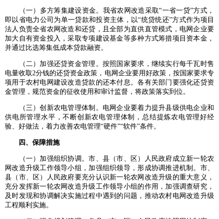
（一）多方筹集建设资金。我省农网改造采取“一省一贷”方式，
即以省电力公司为单一贷款和投资主体，以“统贷统还”方式作为项目
法人负责全省农网改造和还贷，且全部为直供直管模式，电网企业要
加大自有资金投入，采取专项建设基金等多种方式筹措项目资本金，
并通过比选筹集低成本贷款融资。
（二）加强还贷资金管理。按照国家要求，继续实行每千瓦时售
电量收取2分钱的还贷资金政策，电网企业要用好政策，按国家要求专
项用于农村电网建设改造贷款的还本付息。各有关部门要强化还贷资
金管理，规范资金的征收使用和审计监督，将政策落实到位。
（三）创新农电管理体制。电网企业要着力提升县级供电企业和
供电所管理水平，不断创新农电管理体制，总结提炼农电管理好经
验、好做法，着力改善农电管理“硬件”“软件”条件。
四、保障措施
（一）加强组织协调。市、县（市、区）人民政府成立新一轮农
网改造升级工作领导小组，加强组织领导，形成协调推进机制。市、
县（市、区）人民政府要充分认识新一轮农网改造升级的重大意义，
充分发挥新一轮农网改造升级工作领导小组的作用，加强调查研究，
及时发现和协调解决实施过程中遇到的问题，推动农村电网改造升级
工程顺利实施。