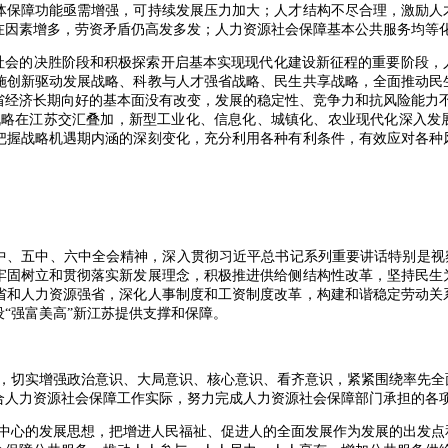
体保障功能亟需增强，可持续发展压力加大；人才结构不尽合理，激励人
在因素增多，劳资矛盾仍高发多发；人力资源社会保障基本公共服务均等
会的决胜阶段和积极探索开启基本实现现代化建设新征程的重要阶段，
施创新驱动发展战略、科教与人才强省战略、民生共享战略，全面推动民
省经济长期向好的基本面没有改变，发展的稳定性、竞争力和抗风险能力不
战略在江苏交汇叠加，新型工业化、信息化、城镇化、农业现代化深入发
把握战略机遇期内涵的深刻变化，充分利用各种有利条件，有效应对各种
五中、六中全会精神，深入贯彻习近平总书记系列重要讲话特别是视察
牢固树立和贯彻落实新发展理念，积极推进供给侧结构性改革，坚持民生
省和人力资源强省，深化人事制度和工资制度改革，构建和谐稳定劳动关
“强富美高”新江苏提供支撑和保障。
切实增强政治意识、大局意识、核心意识、看齐意识，紧紧围绕率先全
合人力资源社会保障工作实际，努力完成人力资源社会保障部门承担的各
心的发展思想，把增进人民福祉、促进人的全面发展作为发展的出发点