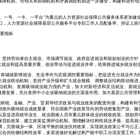
机制、劳动关系协调机制和矛盾调处机制进一步健全，构建和谐劳动关
一号、一卡、一平台”为重点的人力资源社会保障公共服务体系更加健全
人口，人力资源社会保障基层公共服务平台专职工作人员配备率、持证上岗率
主要指标
坚持劳动者自主就业、市场调节就业、政府促进就业和鼓励创业的方针
大就业和提高质量并重、创业带动与促进就业并举，统筹推进城乡就业创
将城镇新增就业、失业率作为宏观调控重要指标，把促进充分就业作为
大就业联动机制，坚持产业升级和扩大就业规模、调整就业结构联动推进
估机制。发展吸纳就业能力强的产业，加大对新经济和灵活就业、新就
健康发展，充分发挥中小企业吸纳就业的主渠道作用。加大基层公共管理
财税、金融、产业、贸易等经济政策与就业政策的配套衔接，构建有利
财政向吸纳就业成效显著、符合国家产业政策导向的劳动密集型产业、服
以及促进高校毕业生、就业困难人员等重点群体就业的税收政策。鼓励劳
保贷款政策，建立政策监测评估机制。围绕解决结构性就业矛盾、提高就
调，完善城乡一体、区域平衡的就业扶持政策，实现就业政策公平与公正
配合供给侧结构性改革，多渠道做好化解过剩产能中职工分流安置工作。