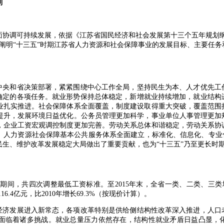
划
调可持续发展，依据《江苏省国民经济和社会发展第十三个五年规划纲
阐明“十三五”时期江苏省人力资源和社会保障事业的发展目标、主要任
央和省决策部署，紧紧围绕中心工作全局，坚持民生为本、人才优先工
划确定的各项任务。就业形势保持总体稳定，新增就业持续增加，就业结构
业扎实推进。社会保障体系全面覆盖，制度建设取得重大突破，覆盖范围
提升，发展环境日益优化。公务员管理更加科学，事业单位人事管理更加
，企业工资宏观调控制度更加完善。劳动关系总体和谐稳定，劳动关系协
。人力资源社会保障基本公共服务体系全面建立，标准化、信息化、专业化
民生、维护改革发展稳定大局做出了重要贡献，也为“十三五”乃至更长时
间，共四次调整最低工资标准。至2015年末，全省一类、二类、三类地区
0116.4亿元，比2010年增长69.3%（按现价计算）。
济发展进入新常态，各项改革特别是供给侧结构性改革深入推进，人口
面临着诸多挑战。就业总量压力依然存在，结构性就业矛盾日益凸显，