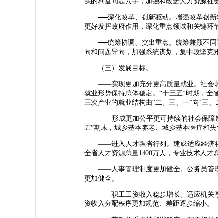
实的利益问题入手，加强和改进人力资源社
──深化改革、创新驱动。增强改革创新精
更好发挥政府作用，深化重点领域和关键环
──统筹协调、突出重点。统筹兼顾不同群
向和问题导向，加强系统谋划，集中攻坚克
（三）发展目标。
——实现更加充分更高质量就业。社会就
就业形势保持总体稳定。“十三五”时期，全省
三次产业的就业结构由“二、三、一”向“三、
——形成更加公平更可持续的社会保障制
五”期末，城乡基本养老、城乡基本医疗和失业
——进入人才强省行列。建成适应经济社会
全省人才资源总量1400万人，专业技术人才总
——人事管理制度更加健全。公务员管理
更加健全。
——职工工资收入稳步增长。适应机关事
资收入分配秩序更加规范、差距逐步缩小。