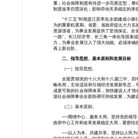
重；社会保障制度有待进一步完善定型，整
制度改革仍需深化；影响劳动关系稳定的潜
“十三五”时期是江苏率先全面建成小康社
为的重要机遇期。省委、省政府提出大力实
资源强省，为事业发展提供了坚强保证。全
一路”、长江经济带、长三角一体化等国家
力，为事业发展注入了强大动能。必须准确
再上新台阶。
二、指导思想、基本原则和发展目标
（一）指导思想。
全面贯彻党的十八大和十八届三中、四中、
略布局，主动适应和引领经济发展新常态，
成更可靠的社会保障体系，加快建设人才强
源社会保障事业全面协调可持续发展，为建设
（二）基本原则。
──围绕中心、服务大局。坚持党的领导，
政府中心工作和改革发展稳定大局，紧密结
──以人为本、共建共享。坚持以人民为中