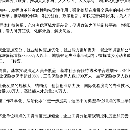
会保障公共服务，推动人人参与、人人尽力、人人享有，增加公共服务供
神，发挥改革的突破性和先导性作用，强化创新在发展全局中的核心位
节改革，推动理论创新、制度创新、政策创新，加快完善体制机制，为人
体利益关系，充分考虑区域发展差异，促进政策之间的衔接平衡，增强
难，着力补齐短板、化解矛盾、解决问题。
业更加充分，就业结构更加优化，就业能力更加提升，就业环境更加公
城镇新增就业500万人以上，城镇登记失业率4%以内，扶持城乡劳动者成
二、一”转变。
度。基本实现法定人员全覆盖，基本社会保险待遇水平合理增长，企业
保险参保率超过98%，工伤保险参保人数1700万人，生育保险参保人数1
发展的规模大、结构优、创新创业活力强、国际化程度高的专业技术人
量800万人，高技能人才总量370万人。
工作科学化、法治化水平进一步提高，适应不同类型单位特点的事业单
业单位特点的工资制度更加健全，企业工资分配宏观调控制度更加完善