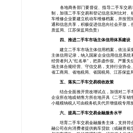
各地商务部门要督促、指导二手车交易市
制，加强二手车交易和登记信息实时比对、
车维修企业要建立机动车维修档案，并按照
通和信息共享，积极促进信息向社会开放，
质监局、江苏保监局负责）
四、推进二手车市场主体信用体系建设
建立二手车市场主体信用档案，依法采集
主体信用记录，纳入国家企业信用信息系统和
经营者列入“红名单”，把弄虚作假、严重失
场主体合规经营、守信交易，支持行业协会
省工商局、省地税局、省国税局、江苏保监
五、落实二手车交易税收政策
结合全面推开营改增试点，加强对二手车
企业所在地或销售方所在地开具《二手车销
小规模纳税人可由税务机关代开增值税专用
六、提高二手车交易金融服务水平
培育二手车交易金融服务主体，支持符合
融公司在向消费者提供购车贷款（或融资租