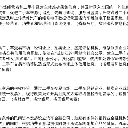
场经营者和二手车经营主体准确采集信息，并及时录入全国统一的信息
核查，促进二手车来源可追溯、去向可查询、服务可监管，严防通过二手
规定及时上传承修汽车的维修电子数据记录至省汽车维修电子档案系统。
便于经营者、消费者和管理部门查询使用。（省商务厅、省经济和信息化
二手车交易市场、经销企业、拍卖企业、鉴定评估机构、维修服务企业
省公共信用信息系统，依法在“诚信江苏”网站向社会公示。建立二手车
信者列入“黑名单”，并向社会公示。强化信用监管，依法查处虚假宣传
、二手车交易市场等以适当形式发布市场主体信用信息。（省经济和信息
局负责）
交易的税收征管，通过二手车交易市场、二手车经销企业、拍卖企业或
售统一发票》。现行政策允许开具且购买方索取增值税专用发票的，销售
发票。（省财政厅、省地税局、省国税局负责）
条件的民间资本发起设立汽车金融公司，鼓励有条件的银行业金融机构
赁）的同时，根据消费者意愿提供附属于所购车辆附加产品的融资。汽车