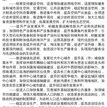
——统筹安排建设空间。适度增加建设用地空间，适度增加服务
业和城市居住空间、交通空间、公共设施空间，稳定制造业空间，加
大制造业空间存量调整，推进集中布局，提高空间产出效益；合理进
行农村居民点整合，推进集中居住，减少农村居住空间；加大土地后
备资源整理和开发力度，拓展发展空间，扩大绿色生态空间。
——提升产业发展水平。积极发展战略性新兴产业和先进制造
业，加强特色产业基地和产业集群建设，提升集聚集约发展水平；引
导大型石化和装备制造等临港产业向沿海地区转移和布局，积极发展
科技含量和附加值高的海洋产业；运用高新技术、现代信息技术、先
进适用技术改造提升传统产业，淘汰落后产能，促进产业升级；重点
发展现代物流、科技研发、创意设计等生产服务业，实现现代服务业
与先进制造业的互动并进。
——推进城镇化进程。发展壮大中心城市，提升县（市）城镇发
展水平。发挥徐州都市圈核心城市徐州和东方桥头堡连云港的龙头和
带动作用，加快东陇海城镇轴建设，提高对中西部地区的影响力。发
挥南通滨江临海的独特区位优势，提高长三角北翼中心城市的地位，
加快扬州、泰州中心城市建设，提升区域竞争能力。建设盐城区域性
中心城市，加快沿海城镇轴建设，有效沟通长三角和环渤海地区。加
快淮安苏北重要中心城市建设，提升宿迁城市发展水平。
——促进人口加快集聚。完善城市基础设施和公共服务，加强城
市功能建设，增强大规模吸纳人口的能力；创造更多的就业岗位，消
除农民进城的制度障碍，为农村人口进入城镇创造条件。
——稳定农业生产。加快推动农业规模化经营，提高农业综合生