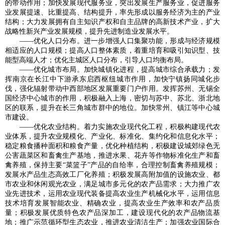
的带动作用；加快发展现代服务业，突出发展生产服务业，促进服务
业发展提速、比重提高、结构提升，率先形成以服务经济为主的产业
结构；大力发展拥有自主知识产权和自主品牌的高新技术产业，扩大
战略性新兴产业发展规模，提升先进制造业发展水平。
——优化人口分布。进一步增强人口集聚功能，形成与经济规模
相适应的人口规模；提高人口整体素质，着重培育和吸引知识型、技
能型高端人才；优化主城区人口分布，引导人口均衡布局。
——优化城市布局。加快城镇化进程，提高城市综合承载力；发
挥南京在长江中下游承东启西枢纽城市作用，加快宁镇扬同城化步
伐，强化辐射带动中西部地区发展重要门户作用。发挥苏州、无锡全
国经济中心城市的作用，积极融入上海，密切与苏中、苏北、浙北地
区的联系，提升在长三角城市群中的地位。加快常州、镇江等中心城
市建设。
——优化农业结构。着力实施农业现代化工程，积极构建现代农
业体系，提升农业规模化、产业化、标准化、集约化和信息化水平；
稳定粮食播种面积和粮食产量，优化种植结构，积极建设城郊绿色无
公害蔬菜区和畜禽生产基地，推进水果、花卉等作物标准化生产和畜
禽养殖，保持主要“菜篮子”产品的自给率，合理控制畜禽养殖规模；
发展水产品生态高效工厂化养殖；积极发展高附加值的设施农业、都
市农业和休闲观光农业，满足城市多元化的农产品需求；大力推广农
业先进技术，运用农业现代装备提高农业生产机械化水平，运用信息
技术培育发展智能农业、精确农业，提高农业生产效率和农产品质
量；积极发展优质特色农产品深加工，建设现代化的农产品物流基
地；推广示范循环型生态农业，推进农业清洁生产；加强农业国际合