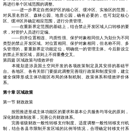
再进行单个区域范围的调整。
——进一步界定自然保护区的核心区、缓冲区、实验区的范围，
对风景名胜区、森林公园、地质公园，确有必要的，也可划定核心
区、缓冲区并确定相应范围，进行分类管理。
——在重新界定范围的基础上，结合禁止开发区域人口转移的要
求，对管护人员进行定编。
——归并位置相连、均质性强、保护对象相同但人为划分为不同
类型的禁止开发区域。对位置相同、保护对象相同，但名称不同、多
头管理的，要重新界定功能定位，明确统一的管理主体。今后新设立
的禁止开发区域，原则上不得重叠交叉。
第四篇 区域政策与绩效评价
本规划是涉及国土空间开发的各项政策制定及其安排的基础平
台。各地区、各有关部门要据此调整完善现行政策和制度安排，建立
健全保障形成主体功能区布局的体制机制、政策体系和绩效评价体
系。
第十章 区域政策
第一节 财政政策
按照推进形成主体功能区的要求和基本公共服务均等化的原则，
深化财政体制改革，完善公共财政体系。
完善省级财政一般性转移支付制度。适度调整一般性转移支付机
制，结合各县市限制开发区域的比例等情况，合理确定转移支付系