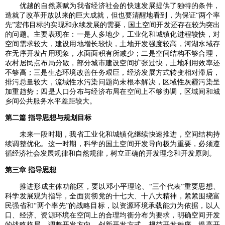
优越的自然禀赋为我省经济社会的快速发展提供了独特的条件，
造就了改革开放以来的巨大成就，但也要清醒地看到，为保证“两个率
先”宏伟目标的实现和永续发展的需要，国土空间开发还存在较为突出
的问题。主要表现在：一是人多地少，工业化和城镇化进程较快，对
空间需求较大，建设用地增长较快，土地开发强度较高，河湖水域存
在无序开发占用现象，水面面积有所减少；二是空间结构不够合理，
农村居民点布局分散，部分城市建设空间扩张过快，土地利用效率还
不够高；三是生态环境改善任务艰巨，经济发展方式转变相对滞后，
排污总量较大，流域性水污染问题尚未根本解决，区域性灰霾污染呈
加重趋势；四是人口分布与经济布局在空间上不够协调，区域间和城
乡间公共服务水平差距较大。
第二篇 指导思想与规划目标
未来一段时期，我省工业化和城镇化继续快速推进，空间结构持
续调整优化。这一时期，科学的国土空间开发导向极为重要，必须遵
循经济社会发展规律和自然规律，树立正确的开发理念和开发原则。
第三章 指导思想
推进形成主体功能区，要以邓小平理论、“三个代表”重要思想、
科学发展观为指导，全面贯彻党的十七大、十八大精神，紧紧围绕富
民强省和“两个率先”的战略目标，以资源环境承载能力为依据，以人
口、经济、资源环境在空间上的合理均衡分布为要求，明确空间开发
的战略格局，调整开发方向，创新开发方式，规范开发秩序，提高开