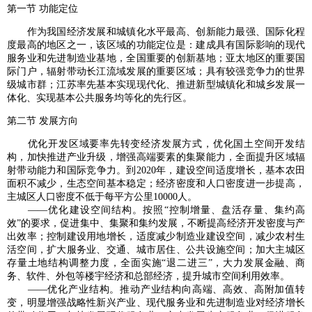
第一节 功能定位
作为我国经济发展和城镇化水平最高、创新能力最强、国际化程
度最高的地区之一，该区域的功能定位是：建成具有国际影响的现代
服务业和先进制造业基地，全国重要的创新基地；亚太地区的重要国
际门户，辐射带动长江流域发展的重要区域；具有较强竞争力的世界
级城市群；江苏率先基本实现现代化、推进新型城镇化和城乡发展一
体化、实现基本公共服务均等化的先行区。
第二节 发展方向
优化开发区域要率先转变经济发展方式，优化国土空间开发结
构，加快推进产业升级，增强高端要素的集聚能力，全面提升区域辐
射带动能力和国际竞争力。到2020年，建设空间适度增长，基本农田
面积不减少，生态空间基本稳定；经济密度和人口密度进一步提高，
主城区人口密度不低于每平方公里10000人。
——优化建设空间结构。按照“控制增量、盘活存量、集约高
效”的要求，促进集中、集聚和集约发展，不断提高经济开发密度与产
出效率；控制建设用地增长，适度减少制造业建设空间，减少农村生
活空间，扩大服务业、交通、城市居住、公共设施空间；加大主城区
存量土地结构调整力度，全面实施“退二进三”，大力发展金融、商
务、软件、外包等楼宇经济和总部经济，提升城市空间利用效率。
——优化产业结构。推动产业结构向高端、高效、高附加值转
变，明显增强战略性新兴产业、现代服务业和先进制造业对经济增长