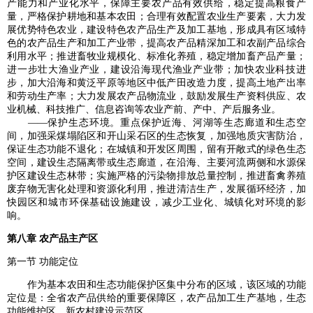
产能力和产业化水平，保障主要农产品有效供给，稳定提高粮食产
量，严格保护耕地和基本农田；合理有效配置农业生产要素，大力发
展优势特色农业，建设特色农产品生产及加工基地，形成具有区域特
色的农产品生产和加工产业带，提高农产品精深加工和农副产品综合
利用水平；推进畜牧业规模化、标准化养殖，稳定增加畜产品产量；
进一步壮大渔业产业，建设沿海现代渔业产业带；加快农业科技进
步，加大沿海和黄泛平原等地区中低产田改造力度，提高土地产出率
和劳动生产率；大力发展农产品物流业，鼓励发展生产资料供应、农
业机械、科技推广、信息咨询等农业产前、产中、产后服务业。
——保护生态环境。重点保护近海、河湖等生态廊道和生态空
间，加强采煤塌陷区和开山采石区的生态恢复，加强地质灾害防治，
保证生态功能不退化；在城镇和开发区周围，留有开敞式的绿色生态
空间，建设生态隔离带或生态廊道，在沿海、主要河流两侧和水源保
护区建设生态林带；实施严格的污染物排放总量控制，推进畜禽养殖
废弃物无害化处理和资源化利用，推进清洁生产，发展循环经济，加
快园区和城市环保基础设施建设，减少工业化、城镇化对环境的影
响。
第八章 农产品主产区
第一节 功能定位
作为基本农田和生态功能保护区集中分布的区域，该区域的功能
定位是：全省农产品供给的重要保障区，农产品加工生产基地，生态
功能维护区，新农村建设示范区。