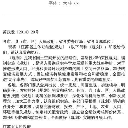
字体：[
大
中
小
]
苏政发〔2014〕20号
各市、县（市、区）人民政府，省各委办厅局，省各直属单位：
现将《江苏省主体功能区规划》（以下简称《规划》）印发给你
们，请认真贯彻执行。
《规划》是我省国土空间开发的战略性、基础性和约束性规划。编
制实施《规划》，是深入贯彻落实科学发展观的重大战略举措，对于
推进形成人口、经济和资源环境相协调的国土空间开发格局，加快转
变经济发展方式，促进经济持续健康发展和社会和谐稳定，全面推
进“两个率先”、谱写好中国梦江苏篇章，具有重要的战略意义。
各地、各部门要从全局出发，统一思想，高度重视，加强领导，明
确责任，切实抓好《规划》的贯彻落实。各市、县（市、区）人民政
府要按照《规划》明确的原则和要求，深化体制机制改革，创新发展
理念，加大工作力度，认真组织实施。各部门要根据《规划》明确的
任务分工和要求，调整完善财政、投资、产业、土地、农业、人口、
环境等相关规划，制定相关配套政策，建立健全绩效考核评价体系，
加强组织协调和监督检查，全面做好《规划》实施的各项工作。
江苏省人民政府