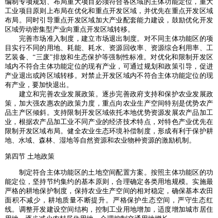
编制专项规划、布局重大项目必须符合各区域的主体功能定位，重大
工业项目原则上布局在优化和重点开发区域，并优先在重点开发区域
布局。同时引导重点开发区域加大产业配套能力建设，鼓励优化开发
区域劳动密集型产业向重点开发区域转移。
完善市场准入制度，建立市场退出制度。对不同主体功能区的项
目实行不同的用地、耗能、耗水、资源回收率、资源综合利用率、工
艺装备、“三废”排放和生态保护等强制性标准。对优化和限制开发区
域内不符合主体功能定位的现有产业，可通过规划和政策引导，促进
产业退出或跨区域转移。对禁止开发区域内不符合主体功能定位的现
有产业，要加快退出。
建立和完善农业发展政策。逐步完善政府支持和保护农业发展政
策，加大强农惠农的政策力度，重点向农业生产空间特别是优势农产
品主产区倾斜。支持限制开发区域依托本地优势资源发展农产品加工
业，根据农产品加工业不同产业的经济技术特点，对特色产业优先在
限制开发区域布局。健全农业生态环境补偿制度，形成有利于保护耕
地、水域、森林、湿地等自然资源和农业物种资源的激励机制。
第四节 土地政策
制定符合主体功能区的土地空间配置方案。按照主体功能区的功
能定位，坚持节约集约的基本原则，合理确定各类用地规模。实施最
严格的耕地保护制度，保持农业生产空间的相对稳定，确保基本农田
面积不减少，耕地质量不断提升。严格保护生态空间，严守生态红
线。调整开发建设空间结构，控制工业用地增加，适度增加城市居住