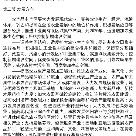
第二节 发展方向
农产品主产区要大力发展现代农业，完善农业生产、经营、流通
体系，巩固和提高在全省农业发展中的地位和作用，积极发展旅游等
服务经济，推进工业向有限区域集中布局。到2020年，适度增加农业
和生态空间，严格控制新增建设空间。
——调整空间结构。适度扩大农业生产空间，促进基本农田集中
连片布局；积极推进工业集中区的整合撤并和搬迁，保留部分基础
好、效益高、污染小的开发区和工业集中区，实施点状集聚开发；控
制新增建设空间，优先保障镇区和保留工业区的用地，引导农民集中
居住，减少农村生活空间；适度增加生态空间。
——提高农业生产及深加工能力。推进农业产业化、生态化，大
力发展农产品精深加工和流通，加强现代农业产业园区、农产品加工
集中区和农产品市场体系“三大载体”建设；大力发展规模畜牧业，建
设优质畜禽生产和加工基地；加强农业科技创新，加大新品种、新技
术示范推广力度；加大农田基础设施建设，推进连片标准农田建设，
提高农田增产增收能力；确保粮食播种面积和粮食产量稳步提高；大
力发展设施园艺业，促进园艺产业转型升级；大力发展特色高效渔
业，提高现代渔业综合生产能力；积极发展休闲农业与乡村旅游业，
推进休闲观光农业示范区建设，培育开发各具特色的农业旅游产品及
相关产业；支持发展养老、健康服务产业；因地制宜地适度发展农产
品加工、轻型无污染工业和商贸、文化、科技研发等服务业；在资源
丰富的地区，可以集中进行能源建设和资源开发。