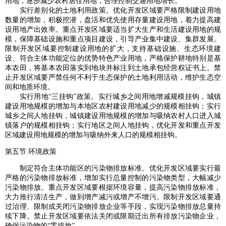
用地，逐步减少农村居住用地，合理控制交通用地增长。
实行差别化的土地利用政策。优化开发区域要严格限制建设用地
数量的增加，积极挖潜，盘活和优先使用存量建设用地，着力提高建
设用地产出效率。重点开发区域要适当扩大生产和生活建设用地的规
模，保障基础设施和重点项目建设，引导产业集中建设、集群发展。
限制开发区域要控制建设用地的扩大，支持基础设施、生态环境建
设、符合主体功能定位的优势特色产业用地，严格保护耕地特别是基
本农田，将基本农田落实到地块并标注到土地承包经营权证书上。禁
止开发区域要严禁任何不利于生态保护的土地利用活动，维护生态空
间和地质环境。
实行用地“三挂钩”政策。实行城乡之间用地增减规模挂钩，城镇
建设用地规模的增加与本地区农村建设用地减少的规模相挂钩；实行
城乡之间人地挂钩，城镇建设用地规模的增加与吸纳农村人口进入城
镇落户的规模相挂钩；实行地区之间人地挂钩，优化开发和重点开发
区域建设用地规模的增加与吸纳外来人口的规模相挂钩。
第五节 环境政策
制定符合主体功能区的污染物排放标准。优化开发区域要实行最
严格的污染物排放标准，增加实行总量控制的污染物类型，大幅减少
污染物排放。重点开发区域要根据环境容量，提高污染物排放标准，
大力推行清洁生产，做到增产减污或增产不增污。限制开发区域要通
过治理、限制或关闭污染物排放企业等手段，实现污染物排放总量持
续下降。禁止开发区域要依法关闭或限期迁出所有排放污染物企业，
确保污染物的“零排放”。