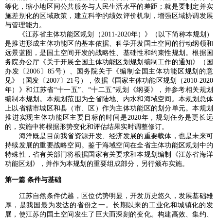
等化，缩小地区间公共服务与人民生活水平的差距；就是要制定并实
施差别化的区域政策，建立科学的绩效评价机制，增强区域协调发展
与管理能力。
《江苏省主体功能区规划（2011-2020年）》（以下简称本规划）
是推进形成主体功能区的基本依据、科学开发国土空间的行动纲领和
远景蓝图，是国土空间开发的战略性、基础性和约束性规划。根据国
务院办公厅《关于开展全国主体功能区划规划编制工作的通知》（国
办发〔2006〕85号）、国务院关于《编制全国主体功能区规划的意
见》（国发〔2007〕21号），依据《国家主体功能区规划（2010-2020
年）》和江苏省“十一五”、“十二五”规划《纲要》，并参考相关规划
编制本规划。本规划范围为全省陆地、内水和海域空间。本规划总体
上以省辖市城区和县（市、区）作为主体功能区的划分单元。本规划
推进实现主体功能区主要目标的时间是2020年，规划任务是更长远
的，实施中将根据形势变化和评估结果实时调整修订。
海洋既是目前我省资源开发、经济发展的重要载体，也是未来可
持续发展的重要战略空间。鉴于海域空间在全省主体功能区规划中的
特殊性，省有关部门将根据国家有关要求和本规划编制《江苏省海洋
功能区划》，并作为本规划的重要组成部分，另行颁布实施。
第一篇 条件与基础
江苏自然条件优越，区位优势明显，开发历史悠久，发展基础雄
厚，是我国最为发达的省份之一。长期以来的工业化和城镇化的发
展，使江苏的国土空间发生了巨大而深刻的变化。构建高效、集约、