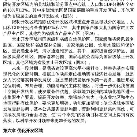
限制开发区域内的县城镇和部分重点中心镇，人口和GDP分别占全省
的18%和13%。其中东陇海地区是国家层面的重点开发区域，其他区
域为省级层面的重点开发区域（图28）。
限制开发区域指除优化开发区域和重点开发区域以外的地区，人
口和GDP分别占全省的43%和27%，其中国家产粮大县为国家层面农
产品主产区，其他均为省级农产品主产区（图29）。
禁止开发区域指国家级和省级自然保护区、国家级和省级风景名
胜区、国家级和省级森林公园、国家地质公园、饮用水源区和保护
区、重要渔业水域、清水通道维护区。其中，国家级自然保护区、国
家级风景名胜区、国家森林公园、国家地质公园等为国家级禁止开发
区域；其他区域为省级禁止开发区域（图30）。
未来一段时期，是我省建设更高水平小康社会，并率先基本实现
现代化的关键时期。根据主体功能定位推动我省经济社会发展，就是
深入贯彻落实科学发展观，就是坚持把发展作为第一要务。推进形成
定位明确、布局合理、功能清晰的主体功能区，将进一步优化我省国
土空间开发格局，使发展条件优越、承载能力较强的城镇化地区进一
步集聚生产要素、提高开发效率、增强综合实力；使农业地区和生态
地区得到有效保护，要求更加明确，功能更加清晰；使全省城乡区域
发展更趋协调，基本公共服务更趋均衡，资源利用更趋集约高效，可
持续发展能力全面增强，使“两个率先”的各项目标在空间上得到有效
落实，以科学开发引领未来更加长远的发展。
第六章 优化开发区域