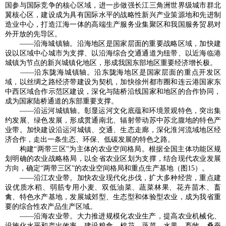
国参与国际竞争的核心区域，进一步做强长江三角洲世界级城市群北
翼核心区，建设成为具有国际水平的战略性新兴产业策源地和先进制
造业中心，打造江海一体的高端生产服务业集聚区和我国服务贸易对
外开放的先导区。
——沿海城镇轴。沿海地区是国家层面的重要战略区域，加快建
设以区域中心城市为支撑、以沿海综合交通通道为纽带、以近海临港
城镇为节点的新兴城镇化地区，形成我国东部地区重要经济增长极。
——沿东陇海城镇轴。沿东陇海地区是国家层面的重点开发区
域，以丝绸之路经济带建设为契机，加快徐州都市圈和连云港国家东
中西区域合作示范区建设，深化与陆桥沿线国家和地区的合作协同，
成为国家陆桥通道的东部重要支撑。
——沿运河城镇轴。彰显运河文化底蕴和环境景观特色，突出集
约发展、绿色发展，形成贯通南北、辐射带动苏中苏北腹地的特色产
业带。加快建设沿运河城镇、交通、生态走廊，深化淮河流域地区经
济合作，走出一条生态、环保、低碳发展的特色之路。
构建“两带三区”为主体的农业空间格局。根据全国主体功能区规
划明确的农业战略格局，以全省农业区划为支撑，结合现代农业发展
方向，确定“两带三区”的农业空间格局和重点生产基地（图15）。
——沿江农业带。加快农业现代化步伐，扩大多种经营，重点建
设优质水稻、弱筋专用小麦、双低油菜、蔬菜林果、花卉苗木、畜
禽、特色水产基地，发展城郊型、生态型和体验型农业，成为我省重
要的综合性农产品生产区域。
——沿海农业带。大力推进规模化农业生产，提高农业机械化、
设施化水平和产出效率，建设粮食、棉花、蔬菜、水果、畜牧、桑蚕