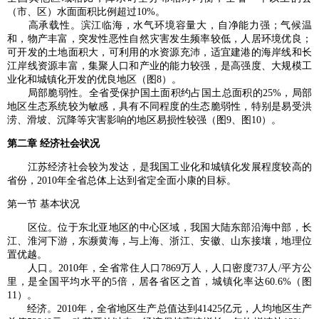
（市、区）水面面积比例超过10%。
高承载性。滨江临海，水气环境容量大，自净能力强；气候温
和，物产丰富，突发性恶性自然灾害发生频率较低，人居环境优良；
可开发的土地面积大，可利用的水资源充沛，适宜建港的海岸线和长
江岸线资源丰富，集聚人口和产业的能力较强，是高强度、大规模工
业化和城镇化开发的优良地区（图8）。
局部脆弱性。全省受保护国土面积约占国土总面积的25%，局部
地区生态系统较为敏感，具有不同程度的生态脆弱性，特别是易受洪
涝、滑坡、沉降等灾害影响的地区易损性较强（图9、图10）。
第二章 经济社会状况
江苏经济社会较为发达，是我国工业化和城镇化发展程度较高的
省份，2010年全省总体上达到省定全面小康的目标。
第一节 基本状况
区位。位于东北亚地区的中心区域，我国大陆东部沿海中部，长
江、淮河下游，东濒黄海，与上海、浙江、安徽、山东接壤，地理位
置优越。
人口。2010年，全省常住人口7869万人，人口密度737人/平方公
里，是全国平均水平的5倍，居各省区之首，城镇化率达60.6%（图
11）。
经济。2010年，全省地区生产总值达到41425亿元，人均地区生产