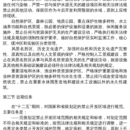
放任何污染物，严禁一切与保护水源无关的建设项目和相关法律法规
禁止的其他活动。保留区作为今后开发利用预留的水域，原则上应维
持现状。
自然保护区、森林公园、地质公园。重点保护生物多样性、水土
涵养功能和自然景观，除必要的保护设施和适量的旅游、休闲服务设
施外，禁止任何与资源保护无关的生产建设活动，严格执行相关法律
法规及规划的强制性保护要求。做好自然保护区实时监测工作，核心
区、缓冲区和实验区分类管理。
风景名胜区、历史文化遗产。加强对自然和历史文化遗产完整
性、原真性以及自然与人文景观的保护，严格控制人工景观建设，禁
止在风景名胜区从事与风景名胜资源无关的生产建设活动，旅游设施
及其他相关基础设施建设必须符合法律法规及相关规划的规定。
重要湿地和水体、渔业种质资源保护区。严格保护重要湿地和渔
业种质资源保护区的生物多样性与水生生境，禁止排污或改变湿地自
然状态，禁止在重要水体围垦造地和建设水工设施以外的永久性建
筑。
第三节 近期任务
在“十二五”期间，对国家和省级划定的禁止开发区域进行规范。
主要任务是：
——完善划定禁止开发区域范围的相关规定和标准，对划定范围
不符合相关规定和标准的，按照法律法规和相关规定进行调整，进一
步界定各类禁止开发区域的范围，核定面积。界定范围后，原则上不