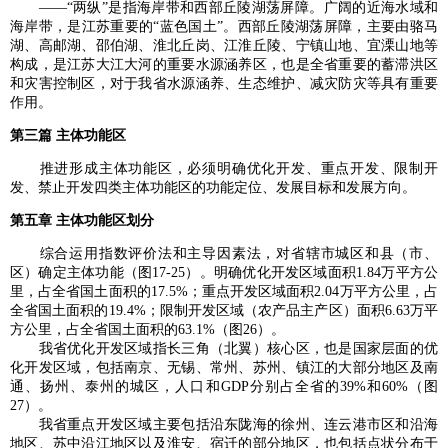
——“两纵”是指海岸带和西部丘陵湖荡屏障。广阔的近海水域和
海岸带，是江苏重要的“蓝色国土”。西部丘陵湖荡屏障，主要由骆马
湖、高邮湖、邵伯湖、淮北丘岗、江淮丘陵、宁镇山地、宜溧山地等
构成，是江苏大江大河的重要水源涵养区，也是全省重要的蓄滞洪区
和灾害控制区，对于我省水源涵养、生态维护、减灾防灾等具有重要
作用。
第三篇 主体功能区
推进形成主体功能区，必须明确优化开发、重点开发、限制开
发、禁止开发四类主体功能区的功能定位、发展目标和发展方向。
第五章 主体功能区划分
综合运用指数评价法和主导因素法，对省辖市城区和县（市、
区）确定主体功能（图17-25）。明确优化开发区域面积1.84万平方公
里，占全省国土面积的17.5%；重点开发区域面积2.04万平方公里，占
全省国土面积的19.4%；限制开发区域（农产品主产区）面积6.63万平
方公里，占全省国土面积的63.1%（图26）。
我省优化开发区域指长三角（北翼）核心区，也是国家层面的优
化开发区域，包括南京、无锡、常州、苏州、镇江的大部分地区及南
通、扬州、泰州的城区，人口和GDP分别占全省的39%和60%（图
27）。
我省重点开发区域主要包括沿东陇海的徐州、连云港市区和沿海
地区、苏中沿江地区以及淮安、宿迁的部分地区，也包括点状分布于