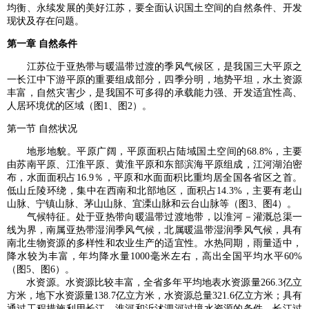
均衡、永续发展的美好江苏，要全面认识国土空间的自然条件、开发
现状及存在问题。
第一章 自然条件
江苏位于亚热带与暖温带过渡的季风气候区，是我国三大平原之
一长江中下游平原的重要组成部分，四季分明，地势平坦，水土资源
丰富，自然灾害少，是我国不可多得的承载能力强、开发适宜性高、
人居环境优的区域（图1、图2）。
第一节 自然状况
地形地貌。平原广阔，平原面积占陆域国土空间的68.8%，主要
由苏南平原、江淮平原、黄淮平原和东部滨海平原组成，江河湖泊密
布，水面面积占16.9％，平原和水面面积比重均居全国各省区之首。
低山丘陵环绕，集中在西南和北部地区，面积占14.3%，主要有老山
山脉、宁镇山脉、茅山山脉、宜溧山脉和云台山脉等（图3、图4）。
气候特征。处于亚热带向暖温带过渡地带，以淮河－灌溉总渠一
线为界，南属亚热带湿润季风气候，北属暖温带湿润季风气候，具有
南北生物资源的多样性和农业生产的适宜性。水热同期，雨量适中，
降水较为丰富，年均降水量1000毫米左右，高出全国平均水平60%
（图5、图6）。
水资源。水资源比较丰富，全省多年平均地表水资源量266.3亿立
方米，地下水资源量138.7亿立方米，水资源总量321.6亿立方米；具有
通过工程措施利用长江、淮河和沂沭泗河过境水资源的条件，长江过