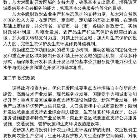
数，加大对限制开发区域的支持力度，确保基本支出需求，增强该区
域提供基本公共服务的能力，实现基本公共服务均等化的目标。
加大各级财政对农业生产和生态保护的支持力度。加大对自然保
护区的投入力度，在定范围、定面积、定功能的基础上定编，在定编
基础上定经费，并分清省、省辖市、县（市）各级的财政责任。实施
财政奖补制度，对粮食发展、农产品生产和生态保护贡献突出的区
域，加大相关转移支付力度。对禁止开发区域，加大对生态保护的投
入力度，完善生态保护及生态环境修复补偿机制。
鼓励建立主体功能区间的横向援助机制。推动各地区制定优化开
发和重点开发区域对限制开发和禁止开发区域的援助机制，采取多种
形式，确保限制开发和禁止开发区域的基本公共服务提供能力和生活
水平与优化开发和重点开发区域基本相当。
第二节 投资政策
调整政府投资方向。优化开发区域要重点支持增强自主创新能力
建设、高新技术产业发展、现代服务业发展、国际竞争力和城市功能
提升等；重点开发区域要重点支持基础设施建设、新兴产业发展、特
色产业基地和优势产业集群建设、人口集聚和中心城市建设等；限制
开发区域要重点支持农业综合能力建设、生态修复和环境保护、公共
服务设施建设和特色产业发展等；禁止开发区域要重点支持公共服务
设施、交通设施、管护设施和生态环境设施建设等。
逐步加大政府投资用于农业和生态环境保护的比例。农业投资主
要投向农业生产空间，生态环境保护投入向生态保护空间倾斜。对限