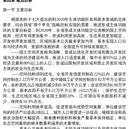
第四章 规划目标
第一节 主要目标
根据党的十七大提出的到2020年主体功能区布局基本形成的总体
要求，结合我省“两个率先”战略目标实现的需要，推进形成主体功能
区的主要目标是：到2020年，全省形成主体功能定位清晰的国土空间
格局，经济布局更加集中，资源利用更加高效，生态系统更加稳定，
开发秩序更加规范，区域间基本公共服务更加均等，基本实现人口分
布与经济布局、资源环境相协调，全面提升可持续发展能力。
——国土空间开发格局清晰。形成以优化开发区域和重点开发区
域为主体的经济建设布局，推进人口适度集聚，集中全省95%以上的
经济总量和80%以上的人口；形成以限制开发区域和禁止开发区域为
主体的农业与生态布局。
——空间结构得到优化。全省开发强度控制在22%以内，建设空
间控制在2.22万平方公里，其中城镇工矿空间控制在0.82万平方公里以
内，农村居民点占地面积减少到0.90万平方公里；农业空间为6.88万平
方公里，基本农田不低于4.22万平方公里（6323万亩）；保护生态空
间，生态红线区域占全省国土面积20%，江河湖泊等水面面积不减
少，保持在16.9%左右。
——空间利用效率提高。促进资源向优势空间集聚，单位建设空
间的经济产出提高2倍以上，城市人口密度进一步提高；规模农业和高
效农业面积大幅提高，粮食播种面积和粮食产量基本保持稳定；单位
生态空间蓄积的林木数量和涵养的水量增加。
——基本公共服务差距缩小。不同主体功能区以及同类主体功能