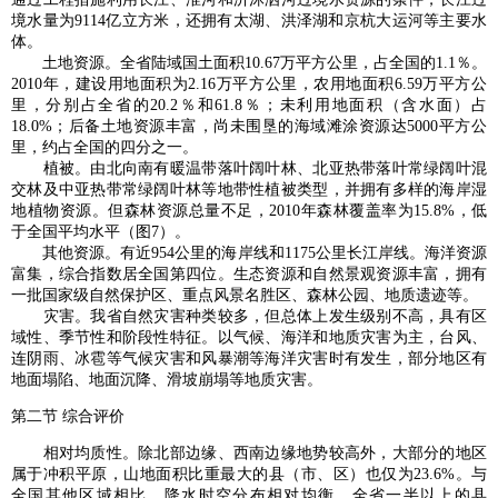
境水量为9114亿立方米，还拥有太湖、洪泽湖和京杭大运河等主要水
体。
土地资源。全省陆域国土面积10.67万平方公里，占全国的1.1％。
2010年，建设用地面积为2.16万平方公里，农用地面积6.59万平方公
里，分别占全省的20.2％和61.8％；未利用地面积（含水面）占
18.0%；后备土地资源丰富，尚未围垦的海域滩涂资源达5000平方公
里，约占全国的四分之一。
植被。由北向南有暖温带落叶阔叶林、北亚热带落叶常绿阔叶混
交林及中亚热带常绿阔叶林等地带性植被类型，并拥有多样的海岸湿
地植物资源。但森林资源总量不足，2010年森林覆盖率为15.8%，低
于全国平均水平（图7）。
其他资源。有近954公里的海岸线和1175公里长江岸线。海洋资源
富集，综合指数居全国第四位。生态资源和自然景观资源丰富，拥有
一批国家级自然保护区、重点风景名胜区、森林公园、地质遗迹等。
灾害。我省自然灾害种类较多，但总体上发生级别不高，具有区
域性、季节性和阶段性特征。以气候、海洋和地质灾害为主，台风、
连阴雨、冰雹等气候灾害和风暴潮等海洋灾害时有发生，部分地区有
地面塌陷、地面沉降、滑坡崩塌等地质灾害。
第二节 综合评价
相对均质性。除北部边缘、西南边缘地势较高外，大部分的地区
属于冲积平原，山地面积比重最大的县（市、区）也仅为23.6%。与
全国其他区域相比，降水时空分布相对均衡，全省一半以上的县