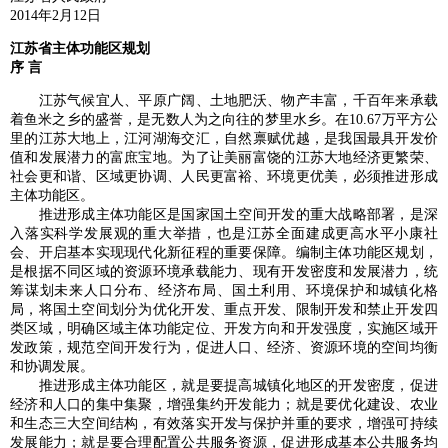
2014年2月12日
江苏省主体功能区规划
序 言
江苏气候宜人、平原广阔、土地肥沃、物产丰富，千百年来承载
着鱼米之乡的盛誉，是无数人为之向往的梦里水乡。在10.67万平方公
里的江苏大地上，江河湖海交汇，自然禀赋优越，是我国最具开发价
值和发展潜力的富庶宝地。为了让美丽富饶的江苏大地经济更繁荣、
社会更和谐、区域更协调、人民更富裕、环境更优美，必须推进形成
主体功能区。
推进形成主体功能区是国家国土空间开发的重大战略部署，是深
入落实科学发展观的重大举措，也是江苏全面建成更高水平小康社
会、开启基本实现现代化新征程的重要保障。编制主体功能区规划，
是根据不同区域的资源环境承载能力、现有开发密度和发展潜力，统
筹谋划未来人口分布、经济布局、国土利用、环境保护和城镇化格
局，将国土空间划分为优化开发、重点开发、限制开发和禁止开发四
类区域，明确区域主体功能定位、开发方向和开发强度，实施区域开
发政策，规范空间开发行为，促进人口、经济、资源环境的空间均衡
和协调发展。
推进形成主体功能区，就是要提高城镇化地区的开发密度，促进
经济和人口的集中集聚，增强集约开发能力；就是要优化建设、农业
和生态三大空间结构，有效落实开发与保护并重的要求，增强可持续
发展能力；就是要合理配置公共服务资源，促进形成基本公共服务均