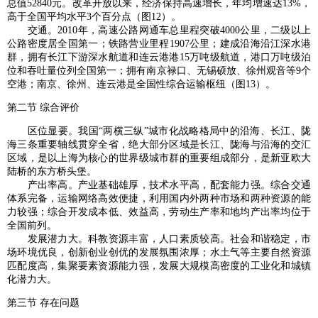
总值52840元。改革开放以来，经济保持高速增长，年均增速达13%，
高于全国平均水平3个百分点（图12）。
交通。2010年，高速公路网通车总里程突破4000公里，二级以上
公路密度居全国第一；铁路营业里程1907公里；建成沿海沿江深水港
群，拥有长江下游深水航道和连云港港15万吨级航道，港口万吨级泊
位和吞吐量位列全国第一；拥有南京禄口、无锡硕放、徐州观音等9个
空港；南京、徐州、连云港是全国性综合运输枢纽（图13）。
第二节 综合评价
区位显要。我国“两横三纵”城市化战略格局中的沿海、长江、陇
海三条重要轴线贯穿全省，绝大部分区域是长江、陇海与沿海的交汇
区域，是以上海为核心的世界级城市群的重要组成部分，是新亚欧大
陆桥的东方桥头堡。
产出率高。产业基础雄厚，技术水平高，配套能力强。综合交通
体系完备，运输网络高效便捷，利用国内外两种市场和两种资源的能
力较强；综合开发成本低、效益高，劳动生产率和地均产出率均位于
全国前列。
发展潜力大。科教资源丰富，人口素质较高。社会和谐稳定，市
场环境优良，创新创业创优的发展氛围浓厚；水土气等主要自然资源
匹配度高，集聚要素资源能力强，发展大规模高密度的工业化和城镇
化潜力大。
第三节 存在问题