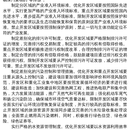
制定分区域的产业准入环境标准。优化开发区域要按照国际先进
水平，实行更加严格的产业准入环境标准。重点开发区域要按照国内
先进水平，逐步提高产业准入环境标准。限制开发区域要按照保护和
恢复地力的要求以及生态功能恢复和保育的原则设置产业准入环境标
准。禁止开发区域要按照强制保护原则，禁止一切与主体功能定位不
符的产业发展。
制定差别化的排污许可制度。优化开发区域要严格限制排污许可
证的增发，完善排污权交易制度，制定较高的排污权有偿取得价格。
重点开发区域要积极推进排污权制度改革，合理控制排污许可证的增
发，制定合理的排污权有偿取得价格，鼓励新建项目通过排污权交易
获得排污权。限制开发区域要从严控制排污许可证发放，减少排污许
可量。禁止开发区域不发放排污许可证。
制定差别化的污染控制和管理措施。优化开发和重点开发区域要
注重从源头上控制污染，建设项目要加强环境影响评价和环境风险防
范，开发区和重化工业集中地区要按照发展循环经济的要求进行规
划、建设和改造；加快建设和完善热网工程，推进热电联产和集中供
热，大力发展清洁能源，推广天然气和可再生能源；强化机动车尾气
和扬尘污染防治，确保城市环境空气质量达标。限制开发区域要尽快
全面实行矿山环境治理恢复保证金制度，并实行较高的提取标准。禁
止开发区域的旅游资源开发须同步建立完善的污水垃圾收集处理设
施；全面禁止燃用高污染燃料。同时，积极推行绿色信贷、绿色保
险、绿色证券等。
实行严格的水资源管理制度。优化开发区域要以水资源利用效率