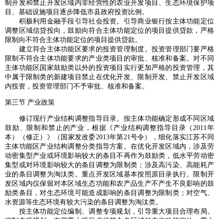
制开发和禁止开发区域内非经营性的农业开发项目、生态环境保护项
目、基础设施项目逐步降低市县政府投资比例。
积极利用金融手段引导社会投资。引导商业银行按主体功能定位
调整区域信贷投向，鼓励向符合主体功能定位的项目提供贷款，严格
限制向不符合主体功能定位的项目提供贷款。
建立符合主体功能区要求的投资管理制度。投资管理部门要严格
限制不符合主体功能要求的产业类项目的审批、核准和备案。对不同
主体功能区国家鼓励类以外的投资项目实行更加严格的投资管理，其
中属于限制类的新建项目禁止在优化开发、限制开发、禁止开发区域
内投资，投资管理部门不予审批、核准和备案。
第三节 产业政策
修订现行产业结构调整指导目录。按主体功能确定形成不同区域
鼓励、限制和禁止的产业，根据《产业结构调整指导目录（2011年
本）（修正）》（国家发改委2013年第21号令），细化落实江苏不同
主体功能区产业结构调整分类指导方案。在优化开发区域内，涉及劳
动密集型产业或环境影响较大的条目不再作为鼓励类，低水平劳动密
集型或对环境影响较大的条目调整为限制类；涉及高污染、高能耗产
业的条目调整为淘汰类。重点开发区域基本按照原目录执行。限制开
发区域内仅保留对本区域生态功能和农产品生产不产生不良影响的鼓
励类条目，对生态环境可能造成影响的条目调整为限制类；对空气、
水资源等生态环境有较大污染的条目调整为淘汰类。
按主体功能定位编制、调整专项规划，引导重大项目合理布局。