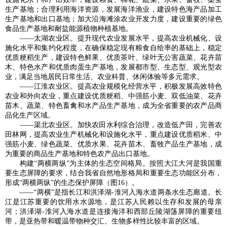
生产基地；合理利用海洋资源，发展海洋渔业，建设特色海产品加工
生产基地和出口基地；加大沿海滩涂农业开发力度，建设重要的绿色
食品生产基地和耐盐能源植物种植基地。
——太湖农业区。提升现代农业发展水平，提高农业机械化、设
施化水平和集约化程度，在确保稳定现有粮食自给率的基础上，稳定
优质粳稻生产，建设特色鲜果、优质茶叶、绿叶无公害蔬菜、花卉苗
木、特色水产和优质肉蛋生产基地，发展都市型、生态型、观光型农
业，满足当地居民日常生活、农业科普、休闲体验等多元需求。
——江淮农业区。提高农业规模化经营水平，积极发展高效特色
农业和外向农业，重点建设优质粳稻、中强筋小麦、双低油菜、花卉
苗木、蔬菜、特色畜禽和水产品生产基地，成为全省重要的农产品商
品化生产区域。
——渠北农业区。加快农田水利综合治理，改造低产田，完善农
田林网，提高农业生产机械化和设施化水平，重点建设优质稻米、中
强筋小麦、绿色蔬菜、优质水果、花卉苗木、畜牧产品生产基地，成
为重要的商品生产基地和特色农产品出口基地。
构建“两横两纵”为主体的生态空间格局。按照大江大河是我国重
要生态屏障的要求，结合我省自然地形格局和重要生态功能区分布，
形成“两横两纵”的生态保护屏障（图16）。
——“两横”是指长江和洪泽湖-淮河入海水道两条水生态廊道。长
江是江苏重要的饮用水水源地，是江苏人民赖以生存和发展的母亲
河；洪泽湖-淮河入海水道是连接海洋和西部丘陵湖荡屏障的重要纽
带，是亚热带和暖温带物种交汇、生物多样性比较丰富的区域。