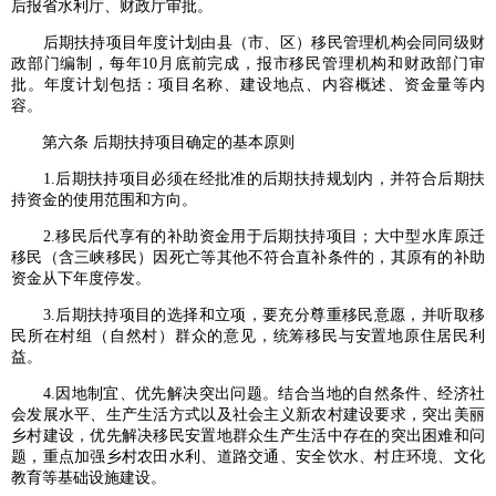
后报省水利厅、财政厅审批。
后期扶持项目年度计划由县（市、区）移民管理机构会同同级财
政部门编制，每年10月底前完成，报市移民管理机构和财政部门审
批。年度计划包括：项目名称、建设地点、内容概述、资金量等内
容。
第六条 后期扶持项目确定的基本原则
1.后期扶持项目必须在经批准的后期扶持规划内，并符合后期扶
持资金的使用范围和方向。
2.移民后代享有的补助资金用于后期扶持项目；大中型水库原迁
移民（含三峡移民）因死亡等其他不符合直补条件的，其原有的补助
资金从下年度停发。
3.后期扶持项目的选择和立项，要充分尊重移民意愿，并听取移
民所在村组（自然村）群众的意见，统筹移民与安置地原住居民利
益。
4.因地制宜、优先解决突出问题。结合当地的自然条件、经济社
会发展水平、生产生活方式以及社会主义新农村建设要求，突出美丽
乡村建设，优先解决移民安置地群众生产生活中存在的突出困难和问
题，重点加强乡村农田水利、道路交通、安全饮水、村庄环境、文化
教育等基础设施建设。