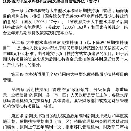
江苏省大中型水库移民后期扶持项目管理办法（暂行）
第一条 为加强和规范大中型水库移民后期扶持项目管理，确保项
目的顺利实施，根据《国务院关于完善大中型水库移民后期扶持政策
的意见》（国发〔2006〕17号）、《省政府关于大中型水库移民后期
扶持政策的实施意见》（苏政发〔2006〕163号）和国家有关规定，结
合近年来后期扶持政策实践制定本办法。
第二条 大中型水库移民后期扶持项目（以下简称“后期扶持项
目”），是指纳入我省大中型水库移民后期扶持范围的移民按照每人每
年600元补助标准，由各地实行项目扶持方式立项建设的项目。用于后
期扶持项目的资金来源为后期扶持资金总量扣除直补到原迁移民个人
生产生活补助的部分。
第三条 本办法适用于全省范围内大中型水库移民后期扶持项目的
管理。
第四条 后期扶持项目管理遵循“政府领导、分级负责、尊重民
意、全程监督”的原则。县（市、区）人民政府是责任主体，各级水库
移民管理机构负责扶持项目具体管理。县级财政部门或指定财务管理
机构负责扶持项目统一核算。
第五条 后期扶持项目的组织实施必须编制后期扶持规划和年度实
施计划。后期扶持规划由县（市、区）移民管理机构会同同级财政部
门编制，原则上每五年编制一次，报市移民管理机构、财政部门审核