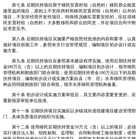
第七条 后期扶持项目限于移民安置村组（自然村）移民群众能直
接受益的项目，原则上不安排跨村和移民安置村组（自然村）以外的
项目，不安排经营开发性项目。特殊情况确实需要安排的，应征得移
民安置村组（自然村）大多数移民和群众的同意，并在项目合同中附
征求意见书。
第八条 后期扶持项目实施要严格按照经批准的内容和要求，认真
做好项目前期工作，参照有关行业管理规范，编制项目初步设计或实
施方案。
第九条 后期扶持项目应参照基本建设程序实施。使用后期扶持资
金l00万元（含）以上的后期扶持项目，编制项目初步设计，报市移民
管理机构和财政部门联合审批；使用后期扶持资金100万元以下的后期
扶持项目，编制初步设计或实施方案由县（市、区）水库移民管理机
构会同同级财政部门联合审批，报市水库移民管理机构备案。
第十条 初步设计或实施方案审批后，其主要内容需要变更的，应
重新报原审批单位批准。
第十一条 后期扶持项目实施应以乡镇或街道组建项目建设管理部
门，具体负责项目的组织与实施。
第十二条 使用移民后期扶持资金50万元（含）以上的项目，必须
实行项目法人制、招投标制、监理制、合同制和竣工验收制度；使用
移民后期扶持资金50万元以下的项目，按照地方和有关行业规定实施