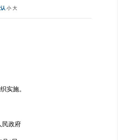
默认
小
大
组织实施。
府