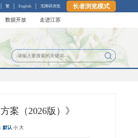
长者浏览模式
繁
English
无障碍浏览
数据开放
走进江苏
案（2026版）》
：
默认
小
大