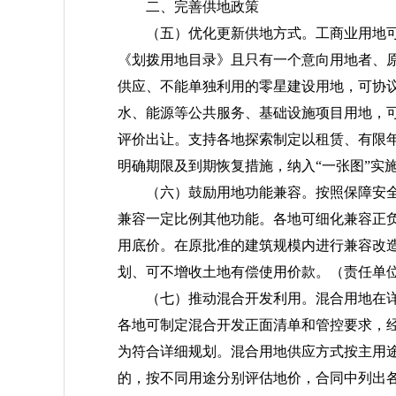
二、完善供地政策
（五）优化更新供地方式。
工商业用地
《划拨用地目录》且只有一个意向用地者、
供应、不能单独利用的零星建设用地，可协
水、能源等公共服务、基础设施项目用地，可
评价出让。支持各地探索制定以租赁、有限
明确期限及到期恢复措施，纳入“一张图”实
（六）鼓励用地功能兼容。
按照保障安
兼容一定比例其他功能。各地可细化兼容正
用底价。在原批准的建筑规模内进行兼容改
划、可不增收土地有偿使用价款。
（责任单
（七）推动混合开发利用。
混合用地在
各地可制定混合开发正面清单和管控要求，
为符合详细规划。混合用地供应方式按主用
的，按不同用途分别评估地价，合同中列出