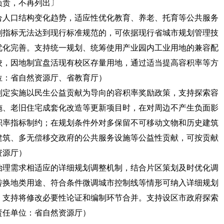
负责，不再列出〕
合人口结构变化趋势，适应性优化教育、养老、托育等公共服务
划指标无法达到现行标准规范的，可依据现行省城市规划管理技
优化完善。支持统一规划、统筹使用产业园内工业用地的兼容配
校，因地制宜盘活现有校区存量用地，通过适当提高容积率等方
位：省自然资源厅、省教育厅）
制定实施以民生公益贡献为导向的容积率奖励政策，支持探索容
施、老旧住宅成套化改造等更新项目时，在对周边不产生负面影
积率指标制约；在规划条件外对多保留不可移动文物和历史建筑
建筑、多无偿移交政府的公共服务设施等公益性贡献，可按贡献
资源厅）
治理需求相适应的详细规划调整机制，结合片区策划及时优化调
转换地类用途、符合条件微调城市控制线等情形可纳入详细规划
，支持将修改必要性论证和编制环节合并。支持设区市政府探索
责任单位：省自然资源厅）