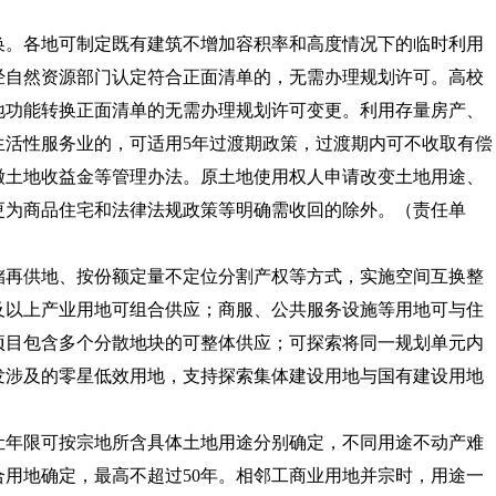
换。
各地可制定既有建筑不增加容积率和高度情况下的临时利用
经自然资源部门认定符合正面清单的，无需办理规划许可。高校
地功能转换正面清单的无需办理规划许可变更。利用存量房产、
生活性服务业的，可适用5年过渡期政策，过渡期内可不收取有偿
缴土地收益金等管理办法。原土地使用权人申请改变土地用途、
更为商品住宅和法律法规政策等明确需收回的除外。
（责任单
储再供地、按份额定量不定位分割产权等方式，实施空间互换整
及以上产业用地可组合供应；商服、公共服务设施等用地可与住
项目包含多个分散地块的可整体供应；可探索将同一规划单元内
发涉及的零星低效用地，支持探索集体建设用地与国有建设用地
让年限可按宗地所含具体土地用途分别确定，不同用途不动产难
用地确定，最高不超过50年。相邻工商业用地并宗时，用途一