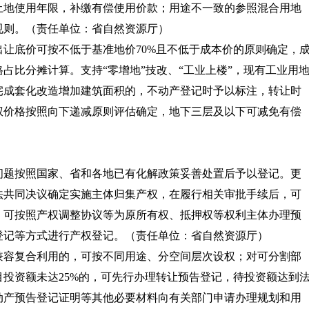
土地使用年限，补缴有偿使用价款；用途不一致的参照混合用地
规则。
（责任单位：省自然资源厅）
出让底价可按不低于基准地价70%且不低于成本价的原则确定，
占比分摊计算。支持“零增地”技改、“工业上楼”，现有工业用
宅成套化改造增加建筑面积的，不动产登记时予以标注，转让时
权价格按照向下递减原则评估确定，地下三层及以下可减免有偿
问题按照国家、省和各地已有化解政策妥善处置后予以登记。更
法共同决议确定实施主体归集产权，在履行相关审批手续后，可
，可按照产权调整协议等为原所有权、抵押权等权利主体办理预
登记等方式进行产权登记。
（责任单位：省自然资源厅）
兼容复合利用的，可按不同用途、分空间层次设权；对可分割部
投资额未达25%的，可先行办理转让预告登记，待投资额达到
动产预告登记证明等其他必要材料向有关部门申请办理规划和用