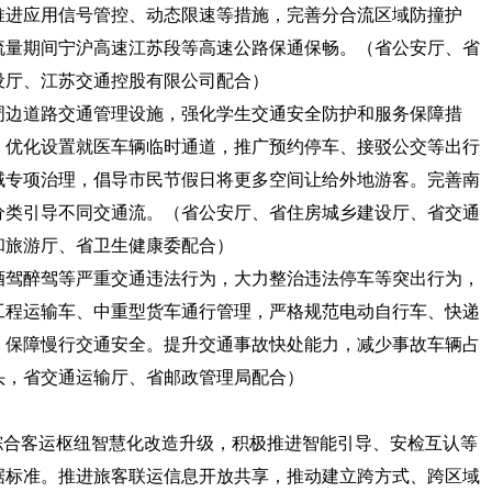
推进应用信号管控、动态限速等措施，完善分合流区域防撞护
流量期间宁沪高速江苏段等高速公路保通保畅。
（省公安厅、省
设厅、江苏交通控股有限公司配合）
周边道路交通管理设施，强化学生交通安全防护和服务保障措
，优化设置就医车辆临时通道，推广预约停车、接驳公交等出行
域专项治理，倡导市民节假日将更多空间让给外地游客。完善南
分类引导不同交通流。
（省公安厅、省住房城乡建设厅、省交通
和旅游厅、省卫生健康委配合）
酒驾醉驾等严重交通违法行为，大力整治违法停车等突出行为，
工程运输车、中重型货车通行管理，严格规范电动自行车、快递
，保障慢行交通安全。提升交通事故快处能力，减少事故车辆占
头，省交通运输厅、省邮政管理局配合）
施综合客运枢纽智慧化改造升级，积极推进智能引导、安检互认等
据标准。推进旅客联运信息开放共享，推动建立跨方式、跨区域