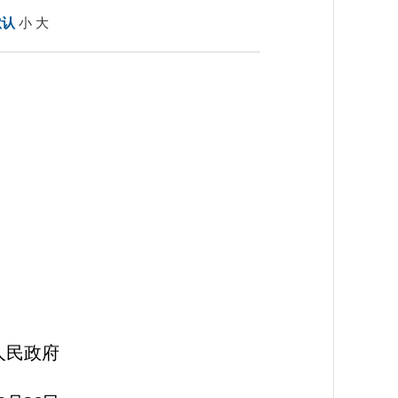
默认
小
大
府