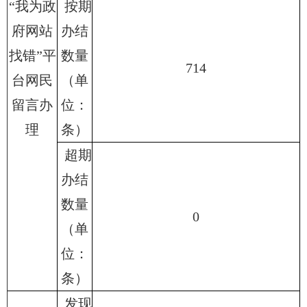
“我为政
按期
府网站
办结
找错”平
数量
714
台网民
（单
留言办
位：
理
条）
超期
办结
数量
0
（单
位：
条）
发现