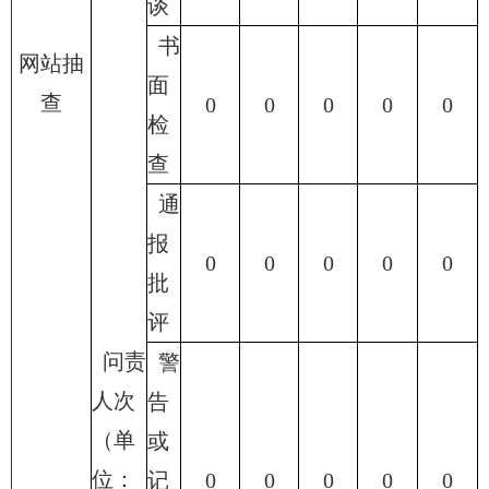
谈
书
网站抽
面
查
0
0
0
0
0
检
查
通
报
0
0
0
0
0
批
评
问责
警
人次
告
（单
或
位：
记
0
0
0
0
0