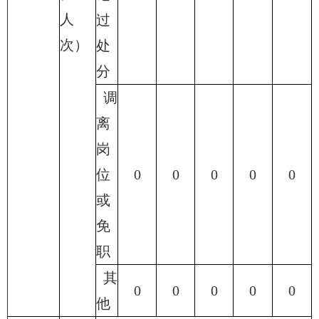
人
过
次）
处
分
调
离
岗
位
0
0
0
0
0
或
免
职
其
0
0
0
0
0
他