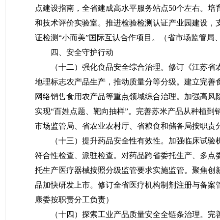
点建设指南，全省建成高水平服务站点50个左右。培
和技术评价实验室。推进检验检测认证产业园建设，
证检测“小而美”国际互认合作项目。
（省市场监管局
四、安全守护行动
（十二）强化食品安全综合治理。
修订《江苏省
地理标志农产品生产，推动质量分等分级。建立完善
网络销售食用农产品等重点领域综合治理。加强高风险
实现“百姓点题、靶向抽样”。完善苏米产品从种植到
市场监管局、省农业农村厅、省粮食和储备局按职责
（十三）提升药品安全性有效性。
加强临床试验
符合性检查、派驻检查。对药品跨省委托生产、多点
托生产医疗器械按照分级监管要求实施监管。聚焦创
品加快研发上市。修订全省医疗机构制剂注册与备案
康委按职责分工负责）
（十四）探索工业产品质量安全全链条治理。
完