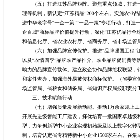
（五）打造江苏品牌矩阵。
聚焦重点领域，打造
理等机制，新认定“江苏精品”200个左右。实施农业
进中华老字号“一企一策”“一品一策”专项行动，打
企百城”商标品牌价值提升行动，深化“江苏优品行全
和信息化厅、省农业农村厅、省商务厅、省市场监管
（六）加强品牌宣传保护。
推进“品牌强国工程”
以及“农情四季”品牌农产品推介、农业品牌促消费等
响力的品牌宣传载体。建立政企协作品牌维权联盟，
和案件查办，加强海外易被侵权商标保护。
（省委宣
场监管局、省粮食和储备局、省知识产权局按职责分
三、技术赋能行动
（七）增强质量发展新动能。
推动1万余家规上工
开展先进级智能工厂建设，择优培育一批国家卓越级
型，力争创新型中小企业实现初始级及以上数字化转型
制，培育认定省专精特新中小企业1500家左右。在