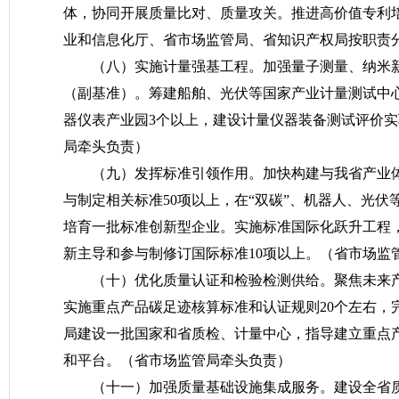
体，协同开展质量比对、质量攻关。推进高价值专利
业和信息化厅、省市场监管局、省知识产权局按职责
（八）实施计量强基工程。
加强量子测量、纳米
（副基准）。筹建船舶、光伏等国家产业计量测试中
器仪表产业园3个以上，建设计量仪器装备测试评价
局牵头负责）
（九）发挥标准引领作用。
加快构建与我省产业
与制定相关标准50项以上，在“双碳”、机器人、光
培育一批标准创新型企业。实施标准国际化跃升工程
新主导和参与制修订国际标准10项以上。
（省市场监
（十）优化质量认证和检验检测供给。
聚焦未来
实施重点产品碳足迹核算标准和认证规则20个左右，完
局建设一批国家和省质检、计量中心，指导建立重点产
和平台。
（省市场监管局牵头负责）
（十一）加强质量基础设施集成服务。
建设全省