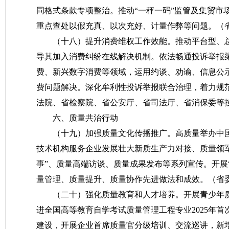
同格式条款专项整治。推动“一秤一码”监管及集贸市场
重点查处以假充真、以次充好、计量作弊等问题。
（
（十八）提升消费维权工作效能。
推动平台型、
导其加入消费纠纷在线解决机制。依法畅通投诉举报
费、新兴数字消费等领域，运用约谈、劝谕、信息公
费问题解决。深化牟利性投诉举报联合治理，着力规
法院、省检察院、省公安厅、省司法厅、省消保委等
六、质量共治行动
（十九）加强质量文化传播推广。
高质量举办中
技术机构服务企业发展壮大新质生产力对接、质量领
事”、质量高端访谈、质量成果发布等系列宣传。开展
量管理、质量提升、质量协作先进做法和成效。
（省
（二十）强化质量教育和人才培养。
开展青少年
进全国高等教育自学考试质量管理工程专业2025年
建设，开展企业首席质量官分级培训、交流巡讲，新培