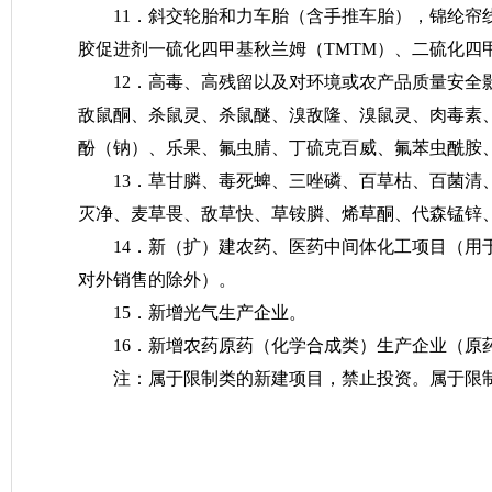
11．斜交轮胎和力车胎（含手推车胎），锦纶帘
胶促进剂一硫化四甲基秋兰姆（TMTM）、二硫化四甲
12．高毒、高残留以及对环境或农产品质量安
敌鼠酮、杀鼠灵、杀鼠醚、溴敌隆、溴鼠灵、肉毒素
酚（钠）、乐果、氟虫腈、丁硫克百威、氟苯虫酰胺
13．草甘膦、毒死蜱、三唑磷、百草枯、百菌清
灭净、麦草畏、敌草快、草铵膦、烯草酮、代森锰锌
14．新（扩）建农药、医药中间体化工项目（
对外销售的除外）。
15．新增光气生产企业。
16．新增农药原药（化学合成类）生产企业（
注：属于限制类的新建项目，禁止投资。属于限