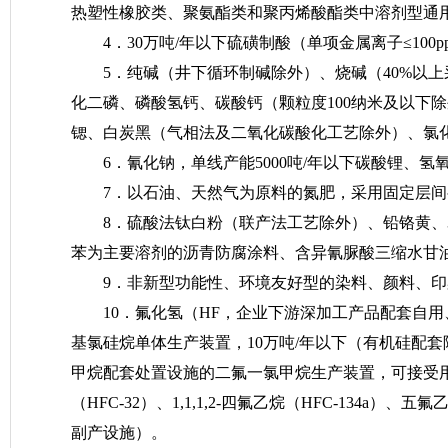
热塑性橡胶类、聚氨酯类和聚丙烯酸酯类中溶剂型通
4．30万吨/年以下硫磺制酸（单项金属离子≤1
5．纯碱（井下循环制碱除外）、烧碱（40%以
化二磷、磷酸氢钙、碳酸钙（颗粒度100纳米及以下
锶、白炭黑（气相法及二氧化碳酸化工艺除外）、氯
6．氰化钠，单线产能5000吨/年以下碳酸锂
7．以石油、天然气为原料的氮肥，采用固定层
8．硫酸法钛白粉（联产法工艺除外）、铅铬黄、
苯为主要溶剂的沥青防腐涂料、含异氰脲酸三缩水甘油酯
9．非新型功能性、环境友好型的染料、颜料、
10．氟化氢（HF，企业下游深加工产品配套自用
基氯硅烷单体生产装置，10万吨/年以下（有机硅配
甲烷配套处置设施的二氟一氯甲烷生产装置，可接受用
（HFC-32）、1,1,1,2-四氟乙烷（HFC-134a）、五氟乙
副产设施）。