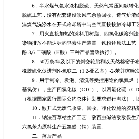
6．半水煤气氨水液相脱硫、天然气常压间歇转
脱硫工艺，没有配套建设吹风气余热回收、造气炉渣
温煤气洗涤水在开式冷却塔中与空气直接接触冷却工
7．用火直接加热的涂料用树脂、四氯化碳溶剂法
染物排放不能达标的皂素生产装置，铁粉还原法工艺〔4,4-
酚-3,6-二磺酸（H酸）三种产品暂缓执行〕。
8．50万条/年及以下的斜交轮胎和以天然棉帘
橡胶硫化促进剂N-氧联二（1,2-亚乙基）-2-苯并噻
9．用于制冷、发泡、清洗等受控用途的氯氟烃（CF
基氯仿），主产四氯化碳（CTC）、以四氯化碳（C
（根据国家履行国际公约总体计划要求进行淘汰），以1,1
10．敞开式无废气收集、回收、净化设施的胶粘
11．钠法百草枯生产工艺，敌百虫碱法敌敌畏生
六氯苯为原料生产五氯酚（钠）装置。
二、落后产品