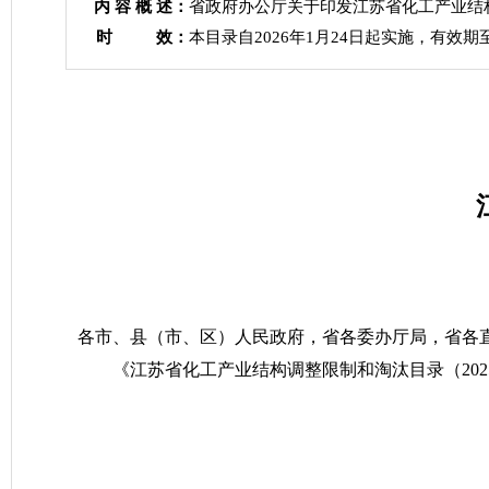
内 容 概 述：
省政府办公厅关于印发江苏省化工产业结构
时 效：
本目录自2026年1月24日起实施，有效期至
各市、县（市、区）人民政府，省各委办厅局，省各
《江苏省化工产业结构调整限制和淘汰目录（20
江
2