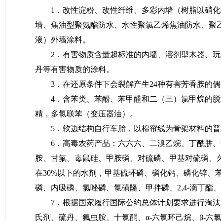
1．改性淀粉、改性纤维、多彩内墙（树脂以硝化
墙、焦油型聚氨酯防水、水性聚氯乙烯焦油防水、聚乙
液）外墙涂料。
2．有害物质含量超标准的内墙、溶剂型木器、
丹等有害物质的涂料。
3．在还原条件下会裂解产生24种有害芳香胺的
4．含苯类、苯酚、苯甲醛和二（三）氯甲烷的脱
精，多氯联苯（变压器油）。
5．软边结构自行车胎，以棉帘线为骨架材料的
6．高毒农药产品：六六六、二溴乙烷、丁酰肼、
胺、甘氟、毒鼠硅、甲胺磷、对硫磷、甲基对硫磷、
在30%以下的水剂，甲基硫环磷、磷化钙、磷化锌
磷、内吸磷、氯唑磷、氯磺隆、甲拌磷、2,4-滴丁
7．根据国家履行国际公约总体计划要求进行淘
氏剂、硫丹、氟虫胺、十氯酮、α-六氯环己烷、β-