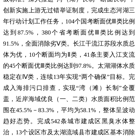
创新实施上游无过错举证制度，完成生态河湖三
年行动计划工作任务，104个国考断面优Ⅲ类比例
达到87.5%，380个省考断面优Ⅲ类比例达到
91.5%，全面消除劣Ⅴ类。长江干流江苏段水质总
体为优，10个断面均为Ⅱ类，41条主要入江支流
的45个断面优Ⅲ类比例达到97.8%。太湖湖体水质
稳定在Ⅳ类，连续13年实现“两个确保”目标。完
成入海排污口排查，实现“湾（滩）长制”全覆
盖，近岸海域优良（一、二类）水质面积比例范
围在45.5%－83.3%，平均为58.1%，整体呈波动
趋好态势。完成542条城市建成区黑臭水体整
治，13个设区市及太湖流域县市建成区基本消除