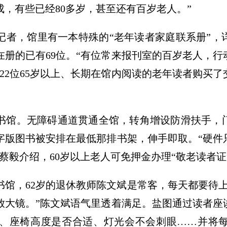
，有些已经80多岁，甚至还有百岁老人。”
记者，馆里有一本特殊的“老年读者家庭联系册”，
在册的已有69位。“有位常来报刊室的百岁老人，
22位65岁以上、长期在馆内阅读的老年读者购买
书馆。无障碍通道贯通全馆，转角增设防滑扶手，
字版图书被安排在最低那排书架，伸手即取。“硬件
蔡毅介绍，60岁以上老人可免押金办理“敬老读者证
书馆，62岁的退休教师陈文斌是常客，每天都要待
放大镜。”陈文斌语气里透着满足。盐图通过读者座
、座椅高度是否合适、灯光会不会刺眼……并将