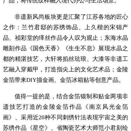
产品，将传统纹样融入现代办公与生活场景。
非遗新风尚板块更是汇聚了江苏各地的匠心
之作：兰竹君邸的苏绣饰品、上久楷的宋锦产
品、祯彩堂的缂丝作品令人叹为观止；东海水晶
雕刻作品《国色天香》《生生不息》展现水晶之
都的精湛技艺，大轩将掐丝珐琅、大漆等非遗工
艺融入穿戴甲，打造指尖上的文化艺术品；金陵
金箔带来DIY描金画、金箔冰箱贴等创意产品。
值得一提的是，结合金箔锻制和贴金两项非
遗技艺打造的金陵金箔作品《南京风光金箔
画》、采用近20种不同刺绣针法表现宇宙之美的
苏绣作品《星空》、省陶瓷艺术大师范小君刻绘