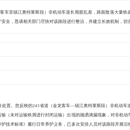
金龙客车至镇江奥特莱斯段）非机动车道长期脏乱差，路面散落大量铁
产安全，恳请相关部门尽快对该路段进行整治，并建立长效机制，切
查处置。您反映的243省道（金龙客车—镇江奥特莱斯段）非机动车
运输（未对运输铁屑进行封闭运输）出现的抛洒滴漏现象，对非机动
养护技术标准》履行日常养护义务，已多次安排人员对该路段开展沿