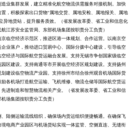
制造业集群发展，建立精准化航空物流供需服务对接机制。加快
前置，积极探索出口货物“属地交货、属地安检、属地报关、属地
立异地货站，提升服务质效。
（省发展改革委、省工业和信息化
民航江苏安全监管局、东部机场集团按职责分工负责）
级南京临空经济示范区，推进区港一体规划、合作运营。以南京空
运企业落户，推动进口贸易中心、国际分拨中心建设，引导临空
临空经济与国际航空货运融合发展。支持无锡市争创国家级临空
范园区建设。支持南通等市开展临空经济区规划建设。支持扬州
规划建设临空物流产业园。支持徐州市结合徐州观音机场国际货
鼓励各机场打造航空运输、飞机维修、物流仓储等国际航空货运
、先进制造和智慧物流相关产业。
（省发展改革委、省工业和信
部机场集团按职责分工负责）
空侧、陆侧运输流线组织，确保场内货运组织便捷畅通。在确保飞
跨境电商产业园区与机场货站实现一体监管、空侧直连、无缝衔