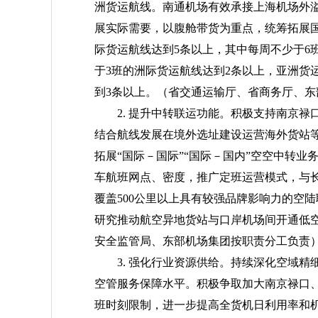
洲货运航线。南通机场有效承接上海机场外
展实际需要，以腹舱带货为重点，统筹拓展国
际货运航线达到5条以上，其中每周不少于6
于3班的洲际货运航线达到2条以上，亚洲货
到3条以上。
（省交通运输厅、省商务厅、东
2. 提升中转联运功能。积极支持南京
结合航线发展在境外选址建设运营海外货站
拓展“国际－国际”“国际－国内”空空中转业
车航班网点、密度，推广定班运营模式，与
覆盖500公里以上具有较强品牌影响力的空
研究推动航空异地货站与口岸机场间开通低
安全监管局、东部机场集团按职责分工负责
3. 强化行业资源供给。持续深化空域
空管服务保障水平。积极争取加大南京禄口
班时刻限制，进一步提高全货机日利用率和