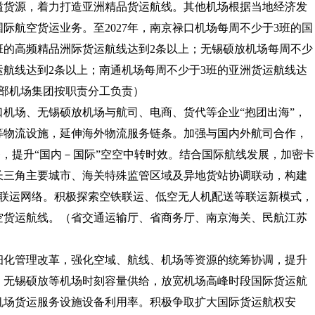
溢货源，着力打造亚洲精品货运航线。其他机场根据当地经济发
际航空货运业务。至2027年，南京禄口机场每周不少于3班的国
班的高频精品洲际货运航线达到2条以上；无锡硕放机场每周不少
运航线达到2条以上；南通机场每周不少于3班的亚洲货运航线达
部机场集团按职责分工负责）
禄口机场、无锡硕放机场与航司、电商、货代等企业“抱团出海”，
等物流设施，延伸海外物流服务链条。加强与国内外航司合作，
务，提升“国内－国际”空空中转时效。结合国际航线发展，加密卡
长三角主要城市、海关特殊监管区域及异地货站协调联动，构建
陆联运网络。积极探索空铁联运、低空无人机配送等联运新模式，
空货运航线。
（省交通运输厅、省商务厅、南京海关、民航江苏
）
精细化管理改革，强化空域、航线、机场等资源的统筹协调，提升
、无锡硕放等机场时刻容量供给，放宽机场高峰时段国际货运航
机场货运服务设施设备利用率。积极争取扩大国际货运航权安