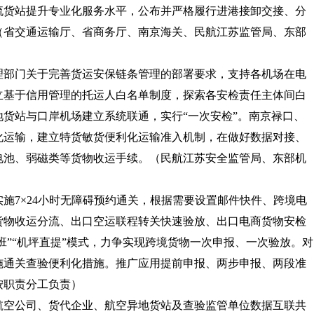
流货站提升专业化服务水平，公布并严格履行进港接卸交接、分
（省交通运输厅、省商务厅、南京海关、民航江苏监管局、东部
管理部门关于完善货运安保链条管理的部署要求，支持各机场在电
立基于信用管理的托运人白名单制度，探索各安检责任主体间白
货站与口岸机场建立系统联通，实行“一次安检”。南京禄口、
化运输，建立特货敏货便利化运输准入机制，在做好数据对接、
电池、弱磁类等货物收运手续。
（民航江苏安全监管局、东部机
实施7×24小时无障碍预约通关，根据需要设置邮件快件、跨境电
货物收运分流、出口空运联程转关快速验放、出口电商货物安检
班”“机坪直提”模式，力争实现跨境货物一次申报、一次验放。对
施通关查验便利化措施。推广应用提前申报、两步申报、两段准
按职责分工负责）
、航空公司、货代企业、航空异地货站及查验监管单位数据互联共