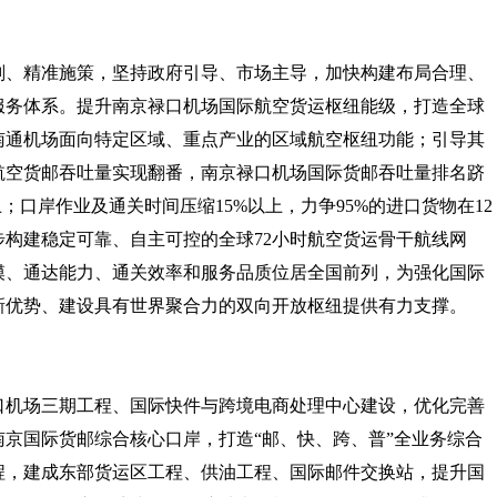
划、精准施策，坚持政府引导、市场主导，加快构建布局合理、
服务体系。提升南京禄口机场国际航空货运枢纽能级，打造全球
南通机场面向特定区域、重点产业的区域航空枢纽功能；引导其
际航空货邮吞吐量实现翻番，南京禄口机场国际货邮吞吐量排名跻
；口岸作业及通关时间压缩15%以上，力争95%的进口货物在12
构建稳定可靠、自主可控的全球72小时航空货运骨干航线网
规模、通达能力、通关效率和服务品质位居全国前列，为强化国际
新优势、建设具有世界聚合力的双向开放枢纽提供有力支撑。
禄口机场三期工程、国际快件与跨境电商处理中心建设，优化完善
京国际货邮综合核心口岸，打造“邮、快、跨、普”全业务综合
程，建成东部货运区工程、供油工程、国际邮件交换站，提升国