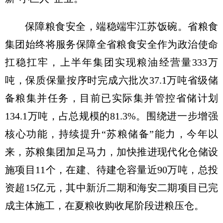
保障粮食安全，端稳端牢江苏饭碗。省粮食
集团始终将服务保障全省粮食安全作为政治使命
扛稳扛牢，上半年集团实现粮油经营量333万
吨，保质保量按序时完成六批次37.1万吨省级储
备粮集并任务，目前已实际集并管控省储计划
134.1万吨，占总规模的81.3%。围绕进一步增强
核心功能，持续提升“苏粮储备”能力，今年以
来，苏粮集团加足马力，加快推进现代化仓储设
施项目11个，在建、待建仓容量近90万吨，总投
资超15亿元，其中新沂二期和海安二期项目已完
成主体施工，在夏粮收购收尾阶段进粮压仓。