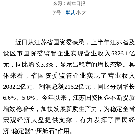
来源：新华日报
字号：
默认
小
大
近日从江苏省国资委获悉，上半年江苏省及
设区市国资委监管企业实现营业收入6326.1亿
元，同比增长3.3%，显示出稳定的增长态势。具
体来看，省国资委监管企业实现了营业收入
2082.2亿元、利润总额216.2亿元，同比分别增长
6.6%、5.8%。今年以来，江苏国资国企不断提质
增效稳增长，加快发展新质生产力，为稳定全省
宏观经济大盘提供支撑，有力发挥了国民经
济“稳定器”“压舱石”作用。