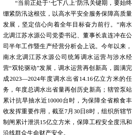
“当前正处于‘七下八上’防汛关键期，要始终
绷紧防汛这根弦，以高水平安全服务保障高质量
发展，坚定信心向着全年目标奋力前行。”南水
北调江苏水源公司党委书记、董事长袁连冲在公
司半年工作暨生产经营分析会上说。今年以来，
南水北调江苏水源公司统筹调水运营与涉水经
营“双轮驱动”发展，调水运营再创新高，圆满完
成2023—2024年度调水出省14.16亿立方米的任
务，年度总调水出省量再创历史新高；辖管泵站
累计抗旱抽水近10000台时，为保障全省粮食丰
收发挥重要作用，截至7月30日8时，组织所辖节
制闸累计泄洪15亿立方米，保障工程安全度汛和
沿线群众生命财产安全。