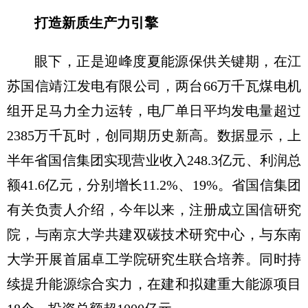
打造新质生产力引擎
眼下，正是迎峰度夏能源保供关键期，在江
苏国信靖江发电有限公司，两台66万千瓦煤电机
组开足马力全力运转，电厂单日平均发电量超过
2385万千瓦时，创同期历史新高。数据显示，上
半年省国信集团实现营业收入248.3亿元、利润总
额41.6亿元，分别增长11.2%、19%。省国信集团
有关负责人介绍，今年以来，注册成立国信研究
院，与南京大学共建双碳技术研究中心，与东南
大学开展首届卓工学院研究生联合培养。同时持
续提升能源综合实力，在建和拟建重大能源项目