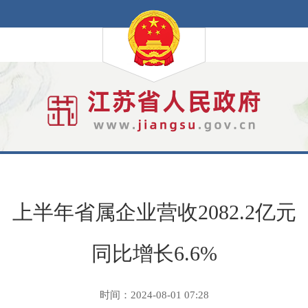
上半年省属企业营收2082.2亿元
同比增长6.6%
时间：2024-08-01 07:28